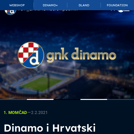
WEBSHOP
DINAMO+
DLAND
FOUNDATION
TOP_BAR.MembershipSuffix
—
2.2.2021
1. MOMČAD
Dinamo i Hrvatski