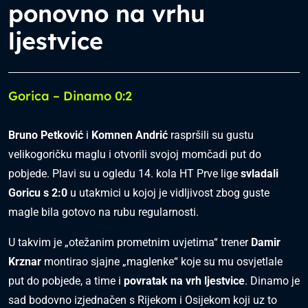
ponovno na vrhu
ljestvice
Gorica – Dinamo 0:2
Bruno Petković
i
Komnen Andrić
raspršili su gustu
velikogoričku maglu i otvorili svojoj momčadi put do
pobjede. Plavi su u ogledu 14. kola HT Prve lige
svladali
Goricu s 2:0
u utakmici u kojoj je vidljivost zbog guste
magle bila gotovo na rubu regularnosti.
U takvim je „otežanim prometnim uvjetima“ trener
Damir
Krznar
montirao sjajne „maglenke“ koje su mu osvjetlale
put do pobjede, a time i
povratak na vrh ljestvice
. Dinamo je
sad bodovno izjednačen s Rijekom i Osijekom koji uz to