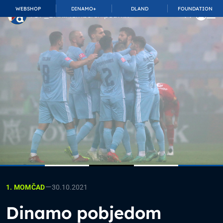
WEBSHOP
DINAMO+
DLAND
FOUNDATION
TOP_BAR.MembershipSuffix
—
30.10.2021
1. MOMČAD
Dinamo pobjedom