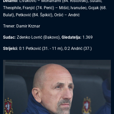
Dinamo:
Livaković – Moharrami (84. Ristovski), Šutalo,
Theophile, Franjić (74. Perić) – Mišić; Ivanušec, Gojak (68.
Bulat), Petković (84. Špikić), Oršić – Andrić
Trener: Damir Krznar
Sudac:
Zdenko Lovrić (Đakovo),
Gledatelja:
1.369
Strijelci:
0:1 Petković (31. - 11 m), 0:2 Andrić (37.)