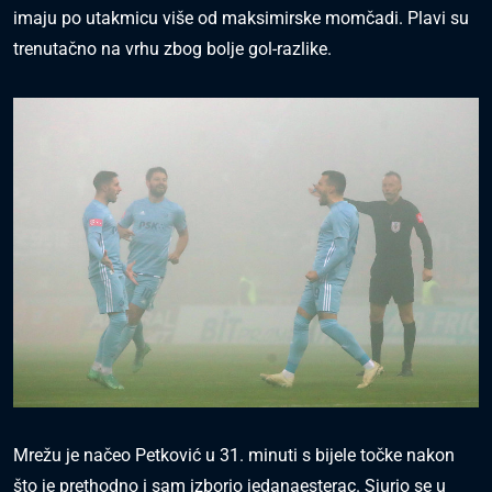
imaju po utakmicu više od maksimirske momčadi. Plavi su
trenutačno na vrhu zbog bolje gol-razlike.
Mrežu je načeo Petković u 31. minuti s bijele točke nakon
što je prethodno i sam izborio jedanaesterac. Sjurio se u