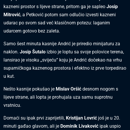
kazneni prostor s lijeve strane, pritom ga je sapleo
Josip
Mitrović
, a Petković potom sam odlučio izvesti kazneni
udarac po svom sad već klasičnom potezu: laganim
udarcem gotovo bez zaleta.
Samo šest minuta kasnije Andrić je priredio minijaturu za
naklon.
Josip Šutalo
izbio je loptu sa svoje polovice terena,
lansirao je visoku „svijeću“ koju je Andrić dočekao na vrhu
suparničkoga kaznenog prostora i efektno iz prve torpedirao
u kut.
Nešto kasnije pokušao je
Mislav Oršić
desnom nogom s
lijeve strane, ali lopta je prohujala uza samu suprotnu
vratnicu.
Domaći su ipak prvi zaprijetili,
Kristijan Lovrić
još je u 20.
minuti gađao glavom, ali je
Dominik Livaković
ipak uspio