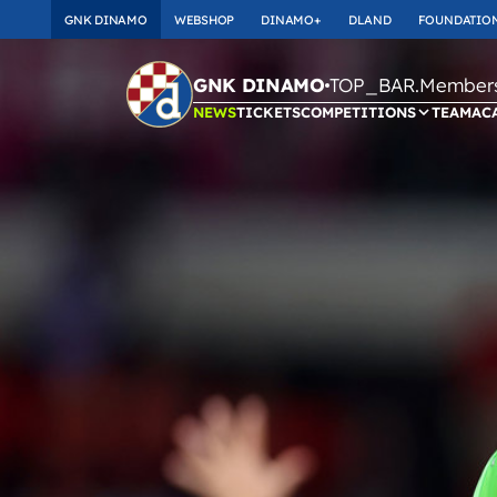
GNK DINAMO
WEBSHOP
DINAMO+
DLAND
FOUNDATIO
TOP_BAR.Membersh
GNK DINAMO
NEWS
TICKETS
COMPETITIONS
TEAM
AC