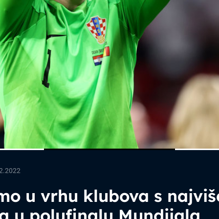
2.2022
o u vrhu klubova s najviš
a u polufinalu Mundijala