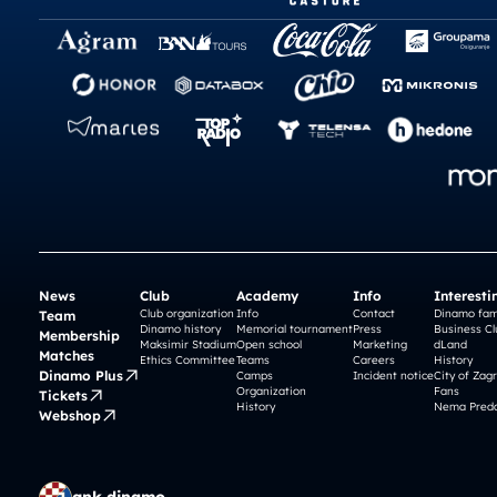
News
Club
Academy
Info
Interesti
Club organization
Info
Contact
Dinamo fam
Team
Dinamo history
Memorial tournament
Press
Business Cl
Membership
Maksimir Stadium
Open school
Marketing
dLand
Matches
Ethics Committee
Teams
Careers
History
Dinamo Plus
Camps
Incident notice
City of Zag
Organization
Fans
Tickets
History
Nema Preda
Webshop