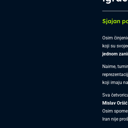
Sjajan p
Osim činjeni
koji su svoje
jednom zani
Naime, turnir
reprezentaci
koji imaju n
Sva četvoric
Mislav Oršić
Osim spomenu
Iran nije pr