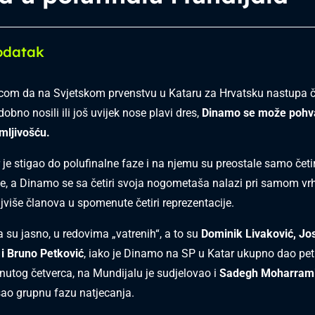
odatak
com da na Svjetskom prvenstvu u Kataru za Hrvatsku nastupa č
dobno nosili ili još uvijek nose plavi dres,
Dinamo se može pohval
mljivošću.
 je stigao do polufinalne faze i na njemu su preostale samo četir
je, a Dinamo se sa četiri svoja nogometaša nalazi pri samom vr
ajviše članova u spomenute četiri reprezentacije.
a su jasno, u redovima „vatrenih“, a to su
Dominik Livaković, Jos
 i Bruno Petković
, iako je Dinamo na SP u Katar ukupno dao pet
tog četverca, na Mundijalu je sudjelovao i
Sadegh Moharram
ošao grupnu fazu natjecanja.