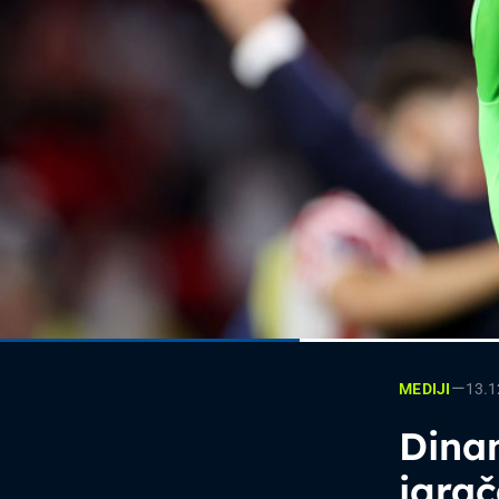
—
13.1
MEDIJI
Dinam
igrač