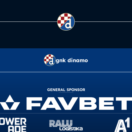
gnk dinamo
GENERAL SPONSOR