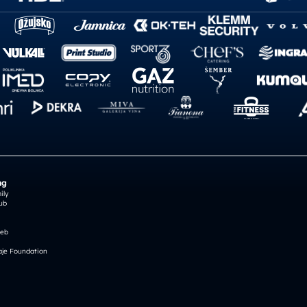
ng
ily
ub
reb
je Foundation