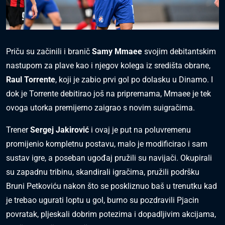
Priču su začinili i branič
Samy Mmaee
svojim debitantskim
nastupom za plave kao i njegov kolega iz središta obrane,
Raul Torrente
, koji je zabio prvi gol po dolasku u Dinamo. I
dok je Torrente debitirao još na pripremama, Mmaee je tek
ovoga utorka premijerno zaigrao s novim suigračima.
Trener
Sergej Jakirović
i ovaj je put na poluvremenu
promijenio kompletnu postavu, malo je modificirao i sam
sustav igre, a poseban ugođaj pružili su navijači. Okupirali
su zapadnu tribinu, skandirali igračima, pružili podršku
Bruni Petkoviću nakon što se poskliznuo baš u trenutku kad
je trebao ugurati loptu u gol, burno su pozdravili Pjacin
povratak, pljeskali dobrim potezima i dopadljivim akcijama,