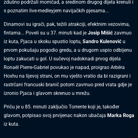
zdušno podržali momčad, a sredinom drugog dijela krenuli i
s poznatim live-medleyjem navijačkih pjesama...
Dinamovi su igrači, pak, težili atrakciji, efektnim vezovima,
fintama... Poveli su u 37. minuti kad je
Josip Mišić
zavrnuo
iz kuta, Pjaca u skoku spustio loptu,
Sandro Kulenović
u
prvom pokušaju pogodio gredu, a u drugom uspio odbijenu
loptu zakucati u gol. U sučevoj nadoknadi prvog dijela
Ronaël Pierre-Gabriel povukao je napad, proigrao Arbëra
Hoxhu na lijevoj strani, on mu vješto vratio da bi razigrani i
rastrčani francuski branič potom zavrnuo pred vrata gdje je
izronio Pjaca i glavom skrenuo u mrežu.
Priču je u 85. minuti zaključio Torrente koji je, također
glavom, potpisao svoj prvijenac nakon ubačaja
Marka Roga
iz kuta.