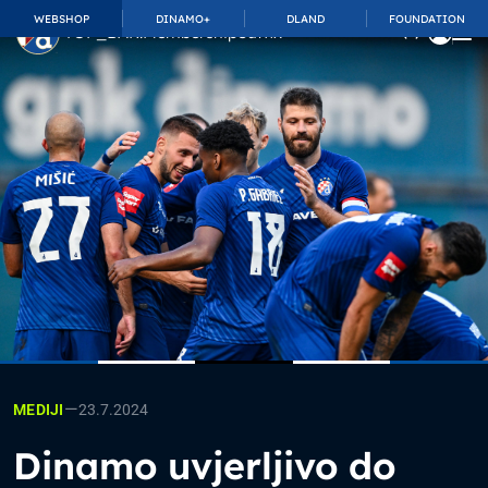
WEBSHOP
DINAMO+
DLAND
FOUNDATION
TOP_BAR.MembershipSuffix
—
23.7.2024
MEDIJI
Dinamo uvjerljivo do