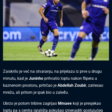
Zaiskrilo je već na otvaranju, na prijelazu iz prve u drugu
minutu, kad je
Juninho
prihvatio loptu nakon flipera u
kaznenom prostoru, pritrčao je
Abdellah Zoubir
, zatresao
mrežu, ali pritom je ipak bio u zaleđu.
Ubrzo je potom tribine zagrijao
Mmaee
koji je presjekao
loptu pa s centra igrališta pokušao iznenaditi gostujućeg