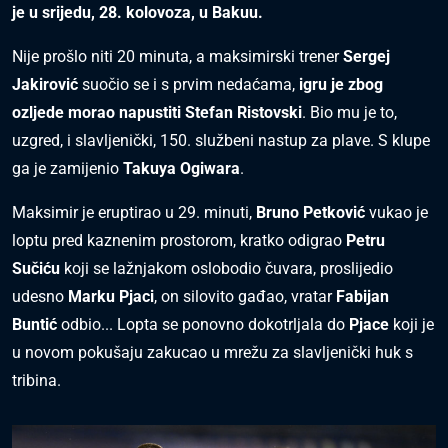
je u srijedu, 28. kolovoza, u Bakuu.
Nije prošlo niti 20 minuta, a maksimirski trener
Sergej
Jakirović
suočio se i s prvim nedaćama,
igru je zbog
ozljede morao napustiti Stefan Ristovski
. Bio mu je to,
uzgred, i slavljenički, 150. službeni nastup za plave. S klupe
ga je zamijenio
Takuya Ogiwara
.
Maksimir je eruptirao u 29. minuti,
Bruno Petković
vukao je
loptu pred kaznenim prostorom, kratko odigrao
Petru
Sučiću
koji se lažnjakom oslobodio čuvara, proslijedio
udesno
Marku Pjaci
, on silovito gađao, vratar
Fabijan
Buntić
odbio... Lopta se ponovno dokotrljala do
Pjace
koji je
u novom pokušaju zakucao u mrežu za slavljenički huk s
tribina.