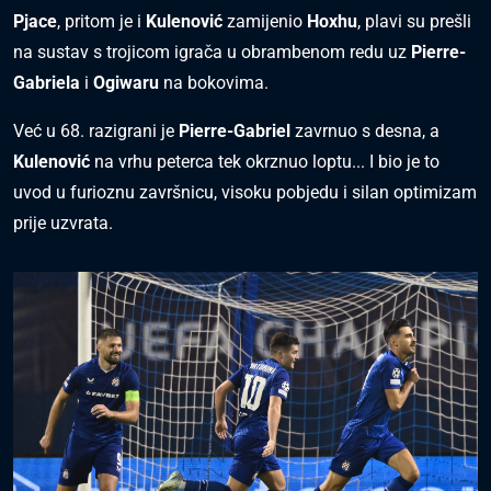
Pjace
, pritom je i
Kulenović
zamijenio
Hoxhu
, plavi su prešli
na sustav s trojicom igrača u obrambenom redu uz
Pierre-
Gabriela
i
Ogiwaru
na bokovima.
Već u 68. razigrani je
Pierre-Gabriel
zavrnuo s desna, a
Kulenović
na vrhu peterca tek okrznuo loptu... I bio je to
uvod u furioznu završnicu, visoku pobjedu i silan optimizam
prije uzvrata.