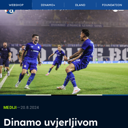
WEBSHOP
DINAMO+
DLAND
FOUNDATION
TOP_BAR.MembershipSuffix
—
20.8.2024
MEDIJI
Dinamo uvjerljivom