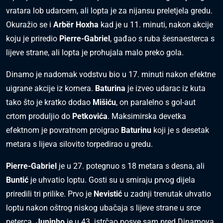
vratara lob udarcem, ali lopta je za nijansu preletjela gredu.
Okuražio se i
Arbër Hoxha
kad je u 11. minuti, nakon akcije
koju je priredio
Pierre-Gabriel
, gađao s ruba šesnaesterca s
lijeve strane, ali lopta je prohujala malo preko gola.
Dinamo je nadomak vodstvu bio u 17. minuti nakon efektne
uigrane akcije iz kornera.
Baturina
je izveo udarac iz kuta
tako što je kratko dodao
Mišiću
, on paralelno s gol-aut
crtom produljio do
Petkovića
. Maksimirska devetka
efektnom je povratnom proigrao
Baturinu
koji je s desetak
metara s lijeva silovito torpedirao u gredu.
Pierre-Gabriel
je u 27. potegnuo s 18 metara s desna, ali
Buntić
je uhvatio loptu. Gosti su u smiraju prvog dijela
priredili tri prilike. Prvo je
Nevistić
u zadnji trenutak uhvatio
loptu nakon oštrog niskog ubačaja s lijeve strane u srce
peterca.
Juninho
je u 43. istrčao posve sam pred Dinamova