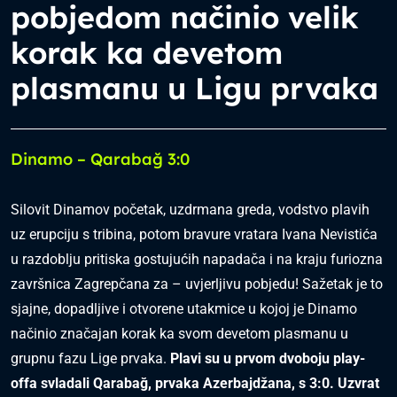
pobjedom načinio velik
korak ka devetom
plasmanu u Ligu prvaka
Dinamo – Qarabağ 3:0
Silovit Dinamov početak, uzdrmana greda, vodstvo plavih
uz erupciju s tribina, potom bravure vratara Ivana Nevistića
u razdoblju pritiska gostujućih napadača i na kraju furiozna
završnica Zagrepčana za – uvjerljivu pobjedu! Sažetak je to
sjajne, dopadljive i otvorene utakmice u kojoj je Dinamo
načinio značajan korak ka svom devetom plasmanu u
grupnu fazu Lige prvaka.
Plavi su u prvom dvoboju play-
offa svladali Qarabağ, prvaka Azerbajdžana, s 3:0. Uzvrat