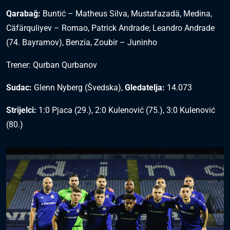
Qarabağ:
Buntić – Matheus Silva, Mustafazadä, Medina,
Cäfärquliyev – Romao, Patrick Andrade; Leandro Andrade
(74. Bayramov), Benzia, Zoubir – Juninho
Trener: Qurban Qurbanov
Sudac:
Glenn Nyberg (Švedska),
Gledatelja:
14.073
Strijelci:
1:0 Pjaca (29.), 2:0 Kulenović (75.), 3:0 Kulenović
(80.)