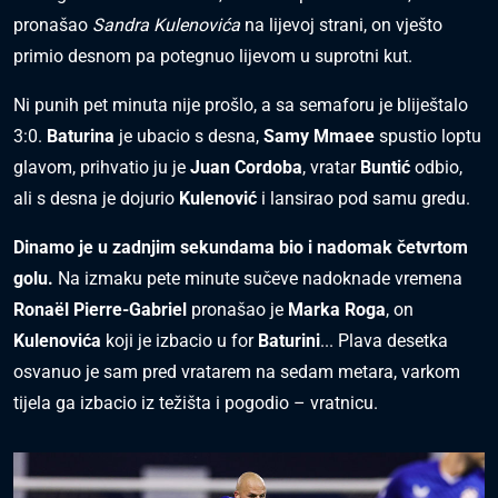
pronašao
Sandra Kulenovića
na lijevoj strani, on vješto
primio desnom pa potegnuo lijevom u suprotni kut.
Ni punih pet minuta nije prošlo, a sa semaforu je bliještalo
3:0.
Baturina
je ubacio s desna,
Samy Mmaee
spustio loptu
glavom, prihvatio ju je
Juan Cordoba
, vratar
Buntić
odbio,
ali s desna je dojurio
Kulenović
i lansirao pod samu gredu.
Dinamo je u zadnjim sekundama bio i nadomak četvrtom
golu.
Na izmaku pete minute sučeve nadoknade vremena
Ronaël Pierre-Gabriel
pronašao je
Marka Roga
, on
Kulenovića
koji je izbacio u for
Baturini
... Plava desetka
osvanuo je sam pred vratarem na sedam metara, varkom
tijela ga izbacio iz težišta i pogodio – vratnicu.