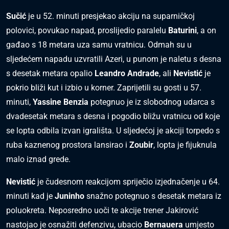
Sučić
je u 52. minuti presjekao akciju na suparničkoj
polovici, povukao napad, proslijedio paralelu
Baturini
, a on
gađao s 18 metara uza samu vratnicu. Odmah su u
sljedećem napadu uzvratili Azeri, u punom je naletu s desna
s desetak metara opalio
Leandro Andrade
, ali
Nevistić
je
pokrio bliži kut i izbio u korner. Zaprijetili su gosti u 57.
minuti,
Yassine Benzia
potegnuo je iz slobodnog udarca s
dvadesetak metara s desna i pogodio bližu vratnicu od koje
se lopta odbila izvan igrališta. U sljedećoj je akciji torpedo s
ruba kaznenog prostora lansirao i
Zoubir
, lopta je fijuknula
malo iznad grede.
Nevistić
je čudesnom reakcijom spriječio izjednačenje u 64.
minuti kad je
Juninho
snažno potegnuo s desetak metara iz
poluokreta. Neposredno uoči te akcije trener Jakirović
nastojao je osnažiti defenzivu, ubacio
Bernauera
umjesto