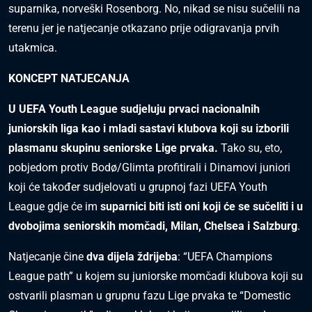
suparnika, norveški Rosenborg. No, nikad se nisu sučelili na
terenu jer je natjecanje otkazano prije odigravanja prvih
utakmica.
KONCEPT NATJECANJA
U UEFA Youth League sudjeluju prvaci nacionalnih
juniorskih liga kao i mladi sastavi klubova koji su izborili
plasmanu skupinu seniorske Lige prvaka.
Tako su, eto,
pobjedom protiv Bodø/Glimta profitirali i Dinamovi juniori
koji će također sudjelovati u grupnoj fazi UEFA Youth
League gdje će im
suparnici biti isti oni koji će se sučeliti i u
dvobojima seniorskih momčadi, Milan, Chelsea i Salzburg
.
Natjecanje čine
dva dijela ždrijeba
: “UEFA Champions
League path” u kojem su juniorske momčadi klubova koji su
ostvarili plasman u grupnu fazu Lige prvaka te “Domestic