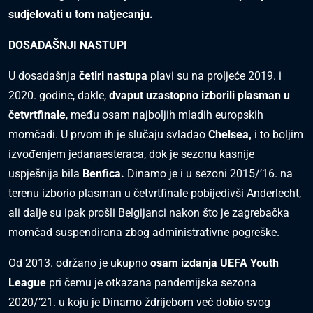
sudjelovati u tom natjecanju.
DOSADAŠNJI NASTUPI
U dosadašnja
četiri nastupa
plavi su na proljeće 2019. i
2020. godine, dakle,
dvaput uzastopno izborili plasman u
četvrtfinale
, među osam najboljih mladih europskih
momčadi. U prvom ih je slučaju svladao
Chelsea,
i to boljim
izvođenjem jedanaesteraca, dok je sezonu kasnije
uspješnija bila
Benfica.
Dinamo je i u sezoni 2015/’16. na
terenu izborio plasman u četvrtfinale pobijedivši Anderlecht,
ali dalje su ipak prošli Belgijanci nakon što je zagrebačka
momčad suspendirana zbog administrativne pogreške.
Od 2013. održano je ukupno
osam izdanja UEFA Youth
League
pri čemu je otkazana pandemijska sezona
2020/’21. u koju je Dinamo ždrijebom već dobio svog