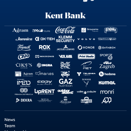
News
Team