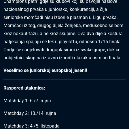
Champions path” gdje su klubovi koji su osvojili naslove
nacionalnog prvaka u juniorskoj konkurenciji, a čije
seniorske momčadi nisu izborile plasman u Ligu prvaka.
Momčadi iz tog, drugog dijela ždrijeba, međusobno se bore
kroz nokaut-fazu, a ne kroz skupine. Ova dva dijela kostura
natjecanja spajaju se tek u play-offu, odnosno 1/16 finala.
Ondje će sudjelovati drugoplasirani iz svake grupe, dok će
pobjednici skupina izravno izboriti ulazak u osminu finala.
Veselimo se juniorskoj europskoj jeseni!
Raspored utakmica:
Matchday 1: 6./7. rujna
Matchday 2: 13./14. rujna
Matchday 3: 4./5. listopada