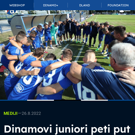
WEBSHOP
DINAMO+
DLAND
FOUNDATION
TOP_BAR.MembershipSuffix
—
26.8.2022
MEDIJI
Dinamovi juniori peti put