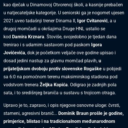
kao dječak u Dinamovoj Otvorenoj školi, a kasnije prebačen
u natjecateljske kategorije. U seniorski ga je nogomet ujesen
2021.uveo tadašnji trener Dinama II,
Igor Cvitanović
, a u
drugoj momčadi u okršajima Druge HNL ustalio se
kod
Damira Krznara
. Štoviše, svojedobno je tjedan dana
trenirao i s udarnim sastavom pod paskom
Igora
Jovićevića
, dok je početkom veljače ove godine upisao i
dosad jedini nastup za glavnu momčad plavih,
u
prijateljskom dvoboju protiv slovenske Rogaške
u pobjedi
sa 6:0 na pomoćnom terenu maksimirskog stadiona pod
vodstvom trenera
Željka Kopića
. Odigrao je zadnjih pola
sata, i to središnjeg braniča u sustavu s trojicom otraga.
Upravo je to, zapravo, i opis njegove osnovne uloge: čvrsti,
stameni, agresivni branič...
Dominik Braun prošle je godine,
primjerice, blistao i na tradicionalnom međunarodnom