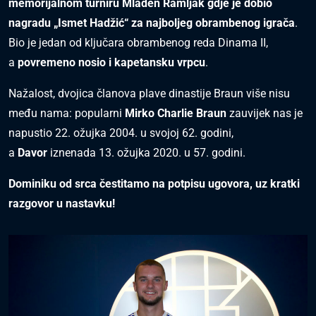
memorijalnom turniru Mladen Ramljak gdje je dobio
nagradu
„Ismet Hadžić“ za najboljeg obrambenog igrača
.
Bio je jedan od ključara obrambenog reda Dinama II,
a
povremeno nosio i kapetansku vrpcu
.
Nažalost, dvojica članova plave dinastije Braun više nisu
među nama: popularni
Mirko Charlie Braun
zauvijek nas je
napustio 22. ožujka 2004. u svojoj 62. godini,
a
Davor
iznenada 13. ožujka 2020. u 57. godini.
Dominiku od srca čestitamo na potpisu ugovora, uz kratki
razgovor u nastavku!