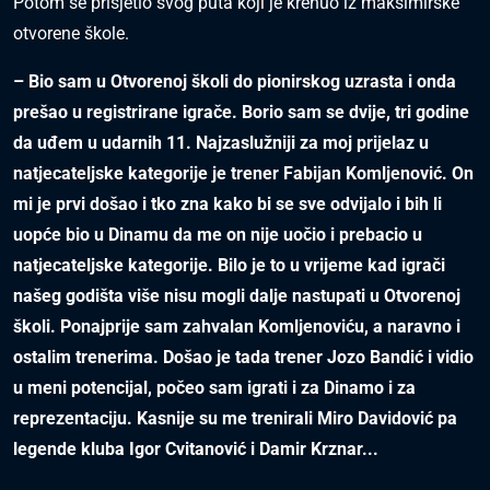
Potom se prisjetio svog puta koji je krenuo iz maksimirske
otvorene škole.
– Bio sam u Otvorenoj školi do pionirskog uzrasta i onda
prešao u registrirane igrače. Borio sam se dvije, tri godine
da uđem u udarnih 11. Najzaslužniji za moj prijelaz u
natjecateljske kategorije je trener Fabijan Komljenović. On
mi je prvi došao i tko zna kako bi se sve odvijalo i bih li
uopće bio u Dinamu da me on nije uočio i prebacio u
natjecateljske kategorije. Bilo je to u vrijeme kad igrači
našeg godišta više nisu mogli dalje nastupati u Otvorenoj
školi. Ponajprije sam zahvalan Komljenoviću, a naravno i
ostalim trenerima. Došao je tada trener Jozo Bandić i vidio
u meni potencijal, počeo sam igrati i za Dinamo i za
reprezentaciju. Kasnije su me trenirali Miro Davidović pa
legende kluba Igor Cvitanović i Damir Krznar...