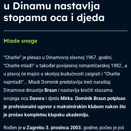
u Dinamu nastavlja
stopama oca i djeda
Mlade snage
“Charlie” je plesao u Dinamovoj slavnoj 1967. godini,
“Charlie mlađi” u također povijesnoj romantičarskoj 1982., a
u plavoj će majici u skorijoj budućnosti zaigrati i “Charlie
najmlađi”... Mladi Dominik predstavlja treći naraštaj
Dinamove dinastije
Braun
i nastavlja kročiti stazama
svojega oca
Davora
i djeda
Mirka
.
Dominik Braun potpisao
je profesionalni ugovor s maksimirskim klubom nakon što
je prošao kompletnu klupsku akademiju.
Rođen je
u Zagrebu 3. prosinca 2003.
godine, počeo je još