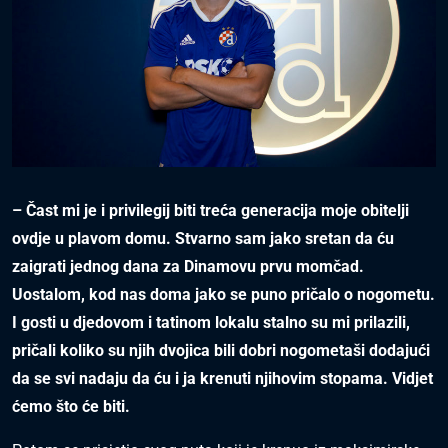
– Čast mi je i privilegij biti treća generacija moje obitelji
ovdje u plavom domu. Stvarno sam jako sretan da ću
zaigrati jednog dana za Dinamovu prvu momčad.
Uostalom, kod nas doma jako se puno pričalo o nogometu.
I gosti u djedovom i tatinom lokalu stalno su mi prilazili,
pričali koliko su njih dvojica bili dobri nogometaši dodajući
da se svi nadaju da ću i ja krenuti njihovim stopama. Vidjet
ćemo što će biti.