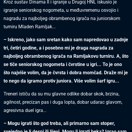
Kroz sustav Dinama II i igranje u Drugoj HNL iskusio je
igranje seniorskog nogometa, u međuvremenu osvojio i
nagradu za najboljeg obrambenog igrača na juniorskom
turniru Mladen Ramljak...
– Iskreno, jako sam sretan kako sam napredovao u zadnje
tri, četiri godine, a i posebno mi je draga nagrada za
najboljeg obrambenog igrača na Ramljakovu turniru. A, što
se tiče seniorskog nogometa i čvrstine u igri... To je ono
što najviše volim, da je čvrsta i dobra momčad. Draže mi je
to nego da igramo protiv juniora. Više volim šarf igru...
Treneri ističu da su mu glavne odlike dobar skok, brzina,
agilnost, precizan pas i duga lopta, dobar udarac glavom,
agresivna duel igra...
– Mogu igrati što god treba, ali primarno sam stoper,
svejedno je li desni ili lijevi. Mogu li igrati beka? Igrao sam