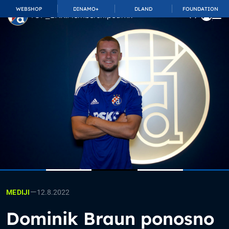
WEBSHOP
DINAMO+
DLAND
FOUNDATION
TOP_BAR.MembershipSuffix
—
12.8.2022
MEDIJI
Dominik Braun ponosno