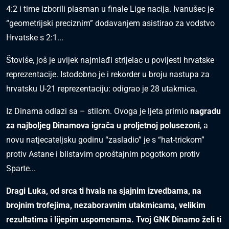
4:2 i time izborili plasman u finale Lige nacija. Ivanušec je
“geometrijski preciznim” dodavanjem asistirao za vodstvo
Hrvatske s 2:1...
Štoviše, još je uvijek najmlađi strijelac u povijesti hrvatske
reprezentacije. Istodobno je i rekorder u broju nastupa za
hrvatsku U-21 reprezentaciju: odigrao je 28 utakmica.
Iz Dinama odlazi sa – stilom. Ovoga je ljeta primio
nagradu
za najboljeg Dinamova igrača u proljetnoj polusezoni
, a
novu natjecateljsku godinu “zasladio” je s “hat-trickom”
protiv Astane i blistavim oproštajnim pogotkom protiv
Sparte...
Dragi Luka, od srca ti hvala na sjajnim izvedbama, na
brojnim trofejima, nezaboravnim utakmicama, velikim
rezultatima i lijepim uspomenama. Tvoj GNK Dinamo želi ti