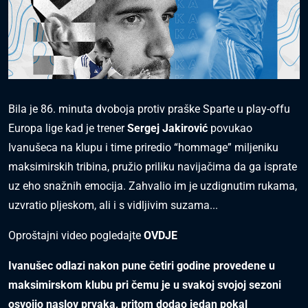
Bila je 86. minuta dvoboja protiv praške Sparte u play-offu
Europa lige kad je trener
Sergej Jakirović
povukao
Ivanušeca na klupu i time priredio “hommage” miljeniku
maksimirskih tribina, pružio priliku navijačima da ga isprate
uz eho snažnih emocija. Zahvalio im je uzdignutim rukama,
uzvratio pljeskom, ali i s vidljivim suzama...
Oproštajni video pogledajte
OVDJE
Ivanušec odlazi nakon pune četiri godine provedene u
maksimirskom klubu pri čemu je u svakoj svojoj sezoni
osvojio naslov prvaka, pritom dodao jedan pokal