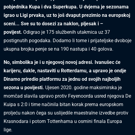
pobjednika Kupa i dva Superkupa. U dvjema je sezonama
igrao u Ligi prvaka, uz to još dvaput prezimio na europskoj
sceni... Sve su to dosezi za naklon, pljesak i –
povijest.
Odigrao je 175 službenih utakmica uz 37
postignutih pogodaka. Dodamo li tome i prijateljske dvoboje
ukupna brojka penje se na 190 nastupa i 40 golova.
No, simbolika je i u njegovoj novoj adresi. Ivanušec će
karijeru, dakle, nastaviti u Rotterdamu, a upravo je ondje
Dinamo priredio platformu za jednu od svojih najboljih
sezona u povijesti.
Ujesen 2020. godine maksimirska je
momčad slavila upravo protiv Feyenoorda usred njegova De
Kuipa s 2:0 i time načinila bitan korak prema europskom
proljeću nakon čega su uslijedile maestralne izvedbe protiv
Krasnodara i potom Tottenhama u osmini finala Europa
lige.