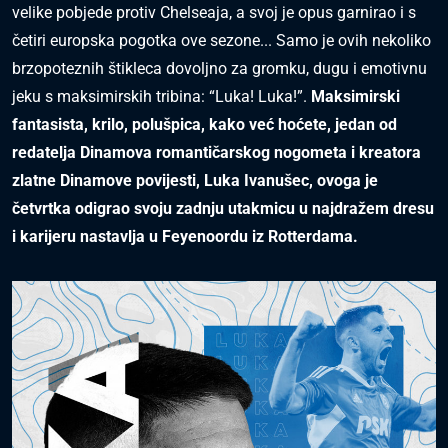
velike pobjede protiv Chelseaja, a svoj je opus garnirao i s
četiri europska pogotka ove sezone... Samo je ovih nekoliko
brzopoteznih štikleca dovoljno za gromku, dugu i emotivnu
jeku s maksimirskih tribina: “Luka! Luka!”.
Maksimirski
fantasista, krilo, polušpica, kako već hoćete, jedan od
redatelja Dinamova romantičarskog nogometa i kreatora
zlatne Dinamove povijesti, Luka Ivanušec, ovoga je
četvrtka odigrao svoju zadnju utakmicu u najdražem dresu
i karijeru nastavlja u Feyenoordu iz Rotterdama.