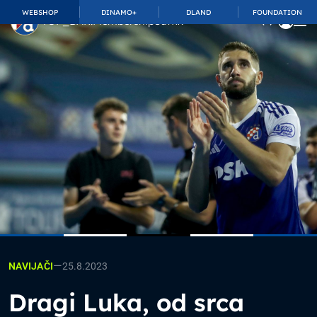
WEBSHOP
DINAMO+
DLAND
FOUNDATION
TOP_BAR.MembershipSuffix
—
25.8.2023
NAVIJAČI
Dragi Luka, od srca