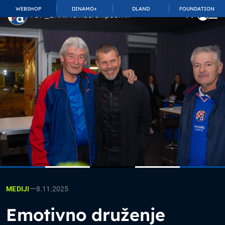
WEBSHOP
DINAMO+
DLAND
FOUNDATION
TOP_BAR.MembershipSuffix
—
8.11.2025
MEDIJI
Emotivno druženje