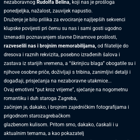
nezaboravnog
Rudolfa Belina,
koji nas je prošloga
ponedjeljka, nažalost, zauvijek napustio.
Druženje je bilo prilika za evociranje najljepših sekvenci
klupske povijesti pri čemu su nas i sami gosti ugodno
iznenadili poznavanjem slavne Dinamove prošlosti,
razveselili nas i brojnim
memorabilijama,
od filatelije do
dresova i raznih rekvizita, posebno izrađenih šalova i
zastava iz starijih vremena, a “škrinjicu blaga” obogatile su i
njihove osobne priče, doživljaji s tribina, zanimljivi detalji i
događaji, prisjećanja na nezaboravne utakmice...
Ovaj emotivni “put kroz vrijeme”, sjećanje na nogometnu
romantiku i duh staroga Zagreba,
začinjen je, dakako, i brojnim zajedničkim fotografijama i
prigodnom starozagrebačkom
glazbenom kulisom. Pritom smo, dakako, ćaskali i u
aktualnim temama, a kao pokazatelj