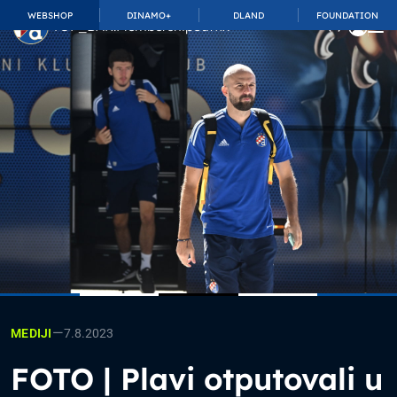
WEBSHOP
DINAMO+
DLAND
FOUNDATION
TOP_BAR.MembershipSuffix
—
7.8.2023
MEDIJI
FOTO | Plavi otputovali u