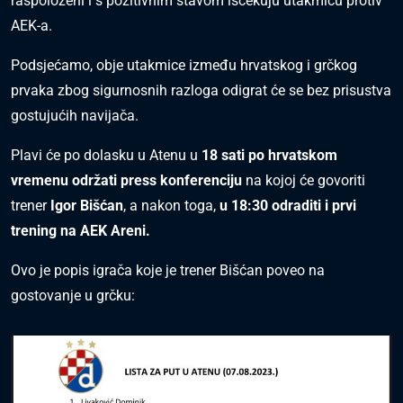
raspoloženi i s pozitivnim stavom iščekuju utakmicu protiv
AEK-a.
Podsjećamo, obje utakmice između hrvatskog i grčkog
prvaka zbog sigurnosnih razloga odigrat će se bez prisustva
gostujućih navijača.
Plavi će po dolasku u Atenu u
18 sati po hrvatskom
vremenu održati press konferenciju
na kojoj će govoriti
trener
Igor Bišćan
, a nakon toga,
u 18:30 odraditi i prvi
trening na AEK Areni.
Ovo je popis igrača koje je trener Bišćan poveo na
gostovanje u grčku: