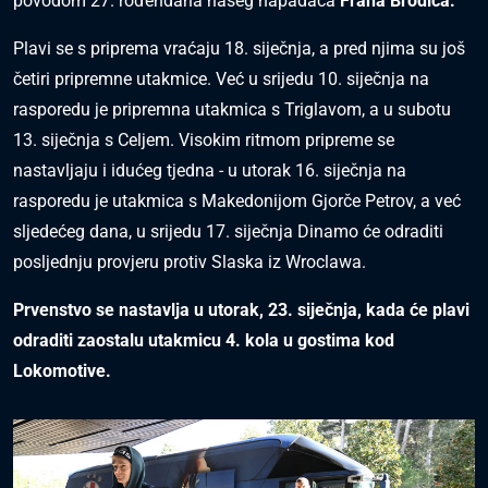
povodom 27. rođendana našeg napadača
Frana Brodića.
Plavi se s priprema vraćaju 18. siječnja, a pred njima su još
četiri pripremne utakmice. Već u srijedu 10. siječnja na
rasporedu je pripremna utakmica s Triglavom, a u subotu
13. siječnja s Celjem. Visokim ritmom pripreme se
nastavljaju i idućeg tjedna - u utorak 16. siječnja na
rasporedu je utakmica s Makedonijom Gjorče Petrov, a već
sljedećeg dana, u srijedu 17. siječnja Dinamo će odraditi
posljednju provjeru protiv Slaska iz Wroclawa.
Prvenstvo se nastavlja u utorak, 23. siječnja, kada će plavi
odraditi zaostalu utakmicu 4. kola u gostima kod
Lokomotive.