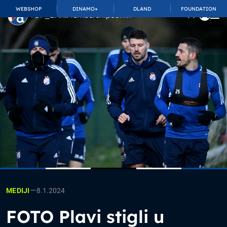
WEBSHOP
DINAMO+
DLAND
FOUNDATION
TOP_BAR.MembershipSuffix
—
8.1.2024
MEDIJI
FOTO Plavi stigli u