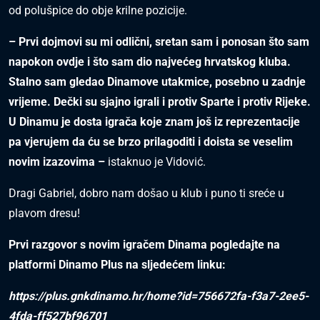
od polušpice do obje krilne pozicije.
– Prvi dojmovi su mi odlični, sretan sam i ponosan što sam
napokon ovdje i što sam dio najvećeg hrvatskog kluba.
Stalno sam gledao Dinamove utakmice, posebno u zadnje
vrijeme. Dečki su sjajno igrali i protiv Sparte i protiv Rijeke.
U Dinamu je dosta igrača koje znam još iz reprezentacije
pa vjerujem da ću se brzo prilagoditi i doista se veselim
novim izazovima –
istaknuo je Vidović.
Dragi Gabriel, dobro nam došao u klub i puno ti sreće u
plavom dresu!
Prvi razgovor s novim igračem Dinama pogledajte na
platformi Dinamo Plus na sljedećem linku:
https://plus.gnkdinamo.hr/home?id=756672fa-f3a7-2ee5-
4fda-ff527bf96701