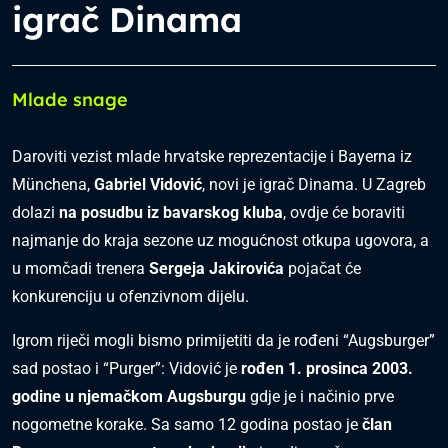
igrač Dinama
Mlade snage
Daroviti vezist mlade hrvatske reprezentacije i Bayerna iz
Münchena,
Gabriel Vidović
, novi je igrač Dinama. U Zagreb
dolazi
na posudbu iz bavarskog kluba
, ovdje će boraviti
najmanje do kraja sezone uz mogućnost otkupa ugovora, a
u momčadi trenera
Sergeja Jakirovića
pojačat će
konkurenciju u ofenzivnom dijelu.
Igrom riječi mogli bismo primijetiti da je rođeni “Augsburger”
sad postao i “Purger”: Vidović je
rođen 1. prosinca 2003.
godine u njemačkom Augsburgu
gdje je i načinio prve
nogometne korake. Sa samo 12 godina postao je
član