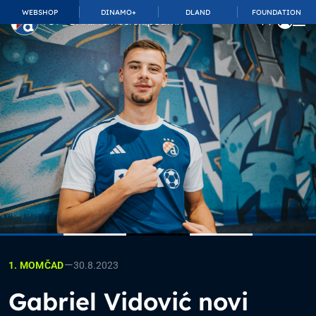
WEBSHOP
DINAMO+
DLAND
FOUNDATION
TOP_BAR.MembershipSuffix
—
30.8.2023
1. MOMČAD
Gabriel Vidović novi