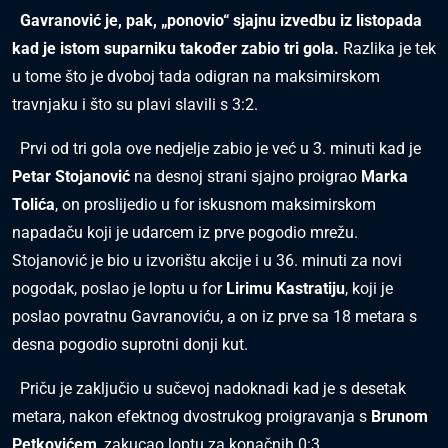
Gavranović je, pak, „ponovio“ sjajnu izvedbu iz listopada
kad je istom suparniku također zabio tri gola.
Razlika je tek
u tome što je dvoboj tada odigran na maksimirskom
travnjaku i što su plavi slavili s 3:2.
Prvi od tri gola ove nedjelje zabio je već u 3. minuti kad je
Petar Stojanović
na desnoj strani sjajno proigrao
Marka
Tolića
, on proslijedio u for iskusnom maksimirskom
napadaču koji je udarcem iz prve pogodio mrežu.
Stojanović je bio u izvorištu akcije i u 36. minuti za novi
pogodak, poslao je loptu u for
Lirimu Kastratiju
, koji je
poslao povratnu Gavranoviću, a on iz prve sa 18 metara s
desna pogodio suprotni donji kut.
Priču je zaključio u sučevoj nadoknadi kad je s desetak
metara, nakon efektnog dvostrukog proigravanja s
Brunom
Petkovićem
, zakucao loptu za konačnih 0:3.