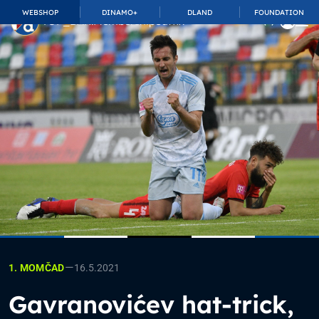
WEBSHOP
DINAMO+
DLAND
FOUNDATION
TOP_BAR.MembershipSuffix
—
16.5.2021
1. MOMČAD
Gavranovićev hat-trick,