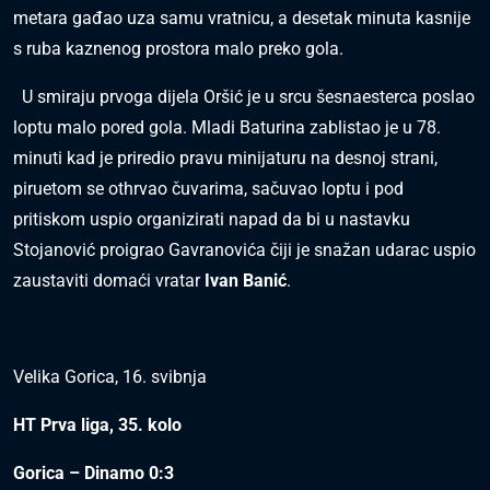
metara gađao uza samu vratnicu, a desetak minuta kasnije
s ruba kaznenog prostora malo preko gola.
U smiraju prvoga dijela Oršić je u srcu šesnaesterca poslao
loptu malo pored gola. Mladi Baturina zablistao je u 78.
minuti kad je priredio pravu minijaturu na desnoj strani,
piruetom se othrvao čuvarima, sačuvao loptu i pod
pritiskom uspio organizirati napad da bi u nastavku
Stojanović proigrao Gavranovića čiji je snažan udarac uspio
zaustaviti domaći vratar
Ivan Banić
.
Velika Gorica, 16. svibnja
HT Prva liga, 35. kolo
Gorica – Dinamo 0:3