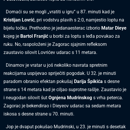
Domaći su se mogli „vratiti u igru“ u 87. minuti kad je
Kristijan Lovrić
, pri vodstvu plavih s 2:0, namjestio loptu na
bijelu točku. Prethodno je jedanaesterac izborio
Matar Dieye
kojeg je
Bartol Franjić
u borbi za loptu s leđa povukao za
ruku. No, raspoloženi je Zagorac sjajnim refleksom
zaustavio silovit Lovrićev udarac s 11 metara.
Dinamov je vratar u još nekoliko navrata spretnim
reakcijama uspijevao spriječiti pogodak. U 32. je minuti
paradom obranio efektan pokušaj
Darija Špikića
s desne
strane s 14 metara kad je ciljao suprotne rašlje. Zaustavio je
i neugodan silovit šut
Ognjena Mudrinskog
s vrha peterca.
Zagorac je bekendirao i Dieyeov udarac sa sedam metara
iskosa s desne strane u 70. minuti.
Jop je dvaput pokušao Mudrinski, u 23. je minuti s desetak