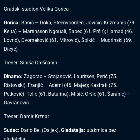
Gradski stadion Velika Gorica
Gorica:
Banić – Doka, Steenvoorden, Jovičić, Krizmanić (79.
Keita) – Martinsson Ngouali, Babec (61. Pršir); Hamad (46.
Lovrić), Dvorneković (61. Mitrović), Špikić – Mudrinski (69.
Dieye)
Trener: Siniša Oreščanin
Dinamo:
Zagorac – Stojanović, Lauritsen, Perić (75.
Ristovski), Franjić – Ademi (46. Majer); Kastrati (75.
Petković), Tolić (61. Baturina), Mišić, Oršić (61. Šaranić) –
Gavranović
Trener: Damir Krznar
Sudac:
Dario Bel (Osijek),
Gledatelja:
utakmica bez
gledatelja