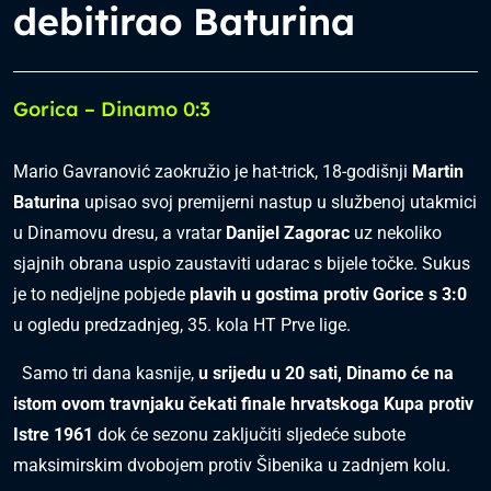
debitirao Baturina
Gorica – Dinamo 0:3
Mario Gavranović zaokružio je hat-trick, 18-godišnji
Martin
Baturina
upisao svoj premijerni nastup u službenoj utakmici
u Dinamovu dresu, a vratar
Danijel Zagorac
uz nekoliko
sjajnih obrana uspio zaustaviti udarac s bijele točke. Sukus
je to nedjeljne pobjede
plavih u gostima protiv Gorice s 3:0
u ogledu predzadnjeg, 35. kola HT Prve lige.
Samo tri dana kasnije,
u srijedu u 20 sati, Dinamo će na
istom ovom travnjaku čekati finale hrvatskoga Kupa protiv
Istre 1961
dok će sezonu zaključiti sljedeće subote
maksimirskim dvobojem protiv Šibenika u zadnjem kolu.