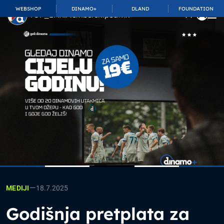
WEBSHOP
DINAMO+
DLAND
FOUNDATION
TOP_BAR.MembershipSuffix
—
18.7.2025
MEDIJI
Godišnja pretplata za