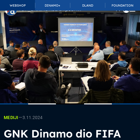
WEBSHOP
DINAMO+
DLAND
FOUNDATION
TOP_BAR.MembershipSuffix
—
3.11.2024
MEDIJI
GNK Dinamo dio FIFA