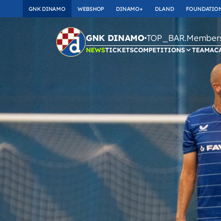
GNK DINAMO
WEBSHOP
DINAMO+
DLAND
FOUNDATIO
TOP_BAR.Membersh
GNK DINAMO
NEWS
TICKETS
COMPETITIONS
TEAM
AC