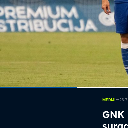
—
23.7
MEDIJI
GNK D
surad