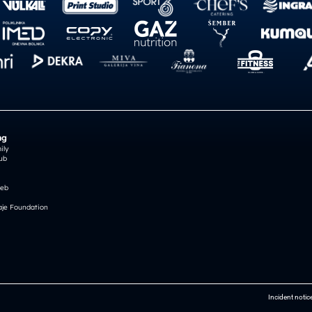
ng
ily
ub
reb
je Foundation
Incident notic