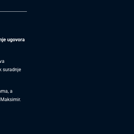
enje ugovora
ova
k suradnje
ama, a
 Maksimir.