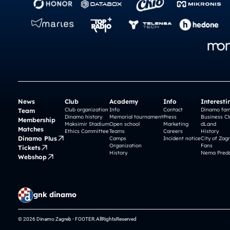
News
Club
Academy
Info
Interesti
Club organization
Info
Contact
Dinamo fam
Team
Dinamo history
Memorial tournament
Press
Business Cl
Membership
Maksimir Stadium
Open school
Marketing
dLand
Matches
Ethics Committee
Teams
Careers
History
Dinamo Plus
Camps
Incident notice
City of Zag
Organization
Fans
Tickets
History
Nema Preda
Webshop
gnk dinamo
© 2026 Dinamo Zagreb - FOOTER.AllRightsReserved