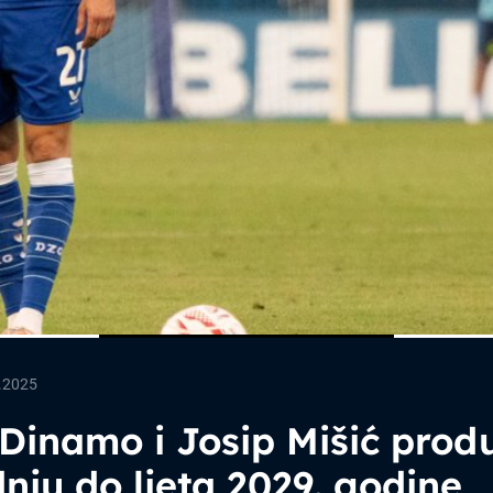
.2025
inamo i Josip Mišić produ
nju do ljeta 2029. godine