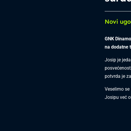
Novi ugo
GNK Dinamo i
na dodatne t
Josip je jeda
posvećenost,
potvrda je za
Veselimo se
Josipu već o