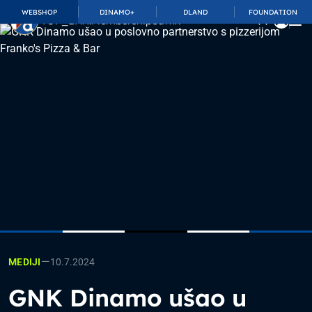
WEBSHOP
DINAMO+
DLAND
FOUNDATION
TOP_BAR.MembershipSuffix
—
10.7.2024
MEDIJI
GNK Dinamo ušao u