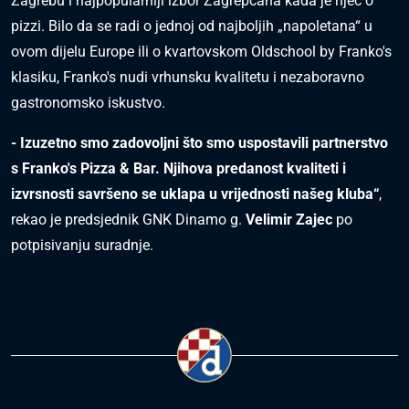
Zagrebu i najpopularniji izbor Zagrepčana kada je riječ o
pizzi. Bilo da se radi o jednoj od najboljih „napoletana“ u
ovom dijelu Europe ili o kvartovskom Oldschool by Franko's
klasiku, Franko's nudi vrhunsku kvalitetu i nezaboravno
gastronomsko iskustvo.
- Izuzetno smo zadovoljni što smo uspostavili partnerstvo
s Franko's Pizza & Bar. Njihova predanost kvaliteti i
izvrsnosti savršeno se uklapa u vrijednosti našeg kluba“
,
rekao je predsjednik GNK Dinamo g.
Velimir Zajec
po
potpisivanju suradnje.