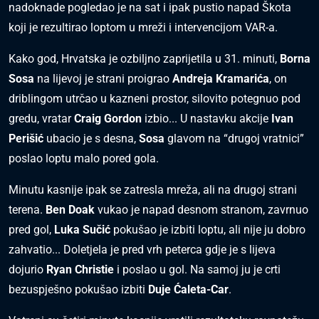
nadoknade pogledao je na sat i ipak pustio napad Škota
koji je rezultirao loptom u mreži i intervencijom VAR-a.
Kako god, Hrvatska je ozbiljno zaprijetila u 31. minuti,
Borna
Sosa
na lijevoj je strani proigrao
Andreja Kramarića
, on
driblingom utrčao u kazneni prostor, silovito potegnuo pod
gredu, vratar
Craig Gordon
izbio... U nastavku akcije
Ivan
Perišić
ubacio je s desna,
Sosa
glavom na “drugoj vratnici”
poslao loptu malo pored gola.
Minutu kasnije ipak se zatresla mreža, ali na drugoj strani
terena.
Ben Doak
vukao je napad desnom stranom, zavrnuo
pred gol,
Luka Sučić
pokušao je izbiti loptu, ali nije ju dobro
zahvatio... Doletjela je pred vrh peterca gdje je s lijeva
dojurio
Ryan Christie
i poslao u gol. Na samoj ju je crti
bezuspješno pokušao izbiti
Duje Ćaleta-Car
.