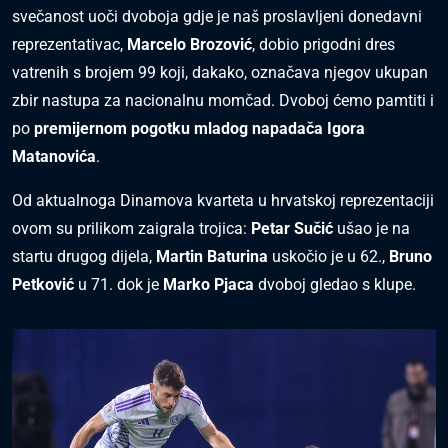
svečanost uoči dvoboja gdje je naš proslavljeni donedavni
reprezentativac,
Marcelo Brozović
, dobio prigodni dres
vatrenih s brojem 99 koji, dakako, označava njegov ukupan
zbir nastupa za nacionalnu momčad. Dvoboj ćemo pamtiti i
po
premijernom pogotku mladog napadača Igora
Matanovića
.
Od aktualnoga Dinamova kvarteta u hrvatskoj reprezentaciji
ovom su prilikom zaigrala trojica:
Petar Sučić
ušao je na
startu drugog dijela,
Martin Baturina
uskočio je u 62.,
Bruno
Petković
u 71. dok je
Marko Pjaca
dvoboj gledao s klupe.