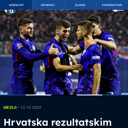
WEBSHOP
DINAMO+
DLAND
FOUNDATION
TOP_BAR.MembershipSuffix
—
12.10.2024
MEDIJI
Hrvatska rezultatskim