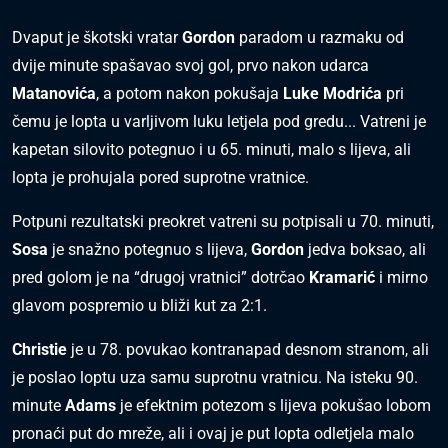
Dvaput je škotski vratar
Gordon
paradom u razmaku od
dvije minute spašavao svoj gol, prvo nakon udarca
Matanovića
, a potom nakon pokušaja
Luke Modrića
pri
čemu je lopta u varljivom luku letjela pod gredu... Vatreni je
kapetan silovito potegnuo i u 65. minuti, malo s lijeva, ali
lopta je prohujala pored suprotne vratnice.
Potpuni rezultatski preokret vatreni su potpisali u 70. minuti,
Sosa
je snažno potegnuo s lijeva,
Gordon
jedva boksao, ali
pred golom je na “drugoj vratnici” dotrčao
Kramarić
i mirno
glavom pospremio u bliži kut za 2:1.
Christie
je u 78. povukao kontranapad desnom stranom, ali
je poslao loptu uza samu suprotnu vratnicu. Na isteku 90.
minute
Adams
je efektnim potezom s lijeva pokušao lobom
pronaći put do mreže, ali i ovaj je put lopta odletjela malo