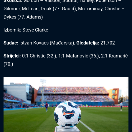
Škotska:
Gordon – Ralston, Souttar, Hanley, Robertson –
Gilmour, McLean; Doak (77. Gauld), McTominay, Christie –
Dykes (77. Adams)
Izbornik: Steve Clarke
Sudac:
Istvan Kovacs (Mađarska),
Gledatelja:
21.702
Strijelci:
0:1 Christie (32.), 1:1 Matanović (36.), 2:1 Kramarić
(70.)