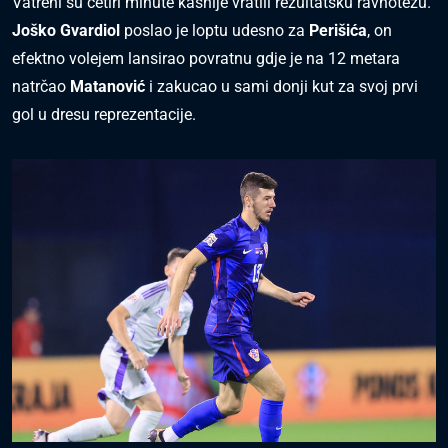
Vatreni su četiri minute kasnije vratili rezultatsku ravnotežu.
Joško Gvardiol
poslao je loptu udesno za
Perišića
, on
efektno volejem lansirao povratnu gdje je na 12 metara
natrčao
Matanović
i zakucao u sami donji kut za svoj prvi
gol u dresu reprezentacije.