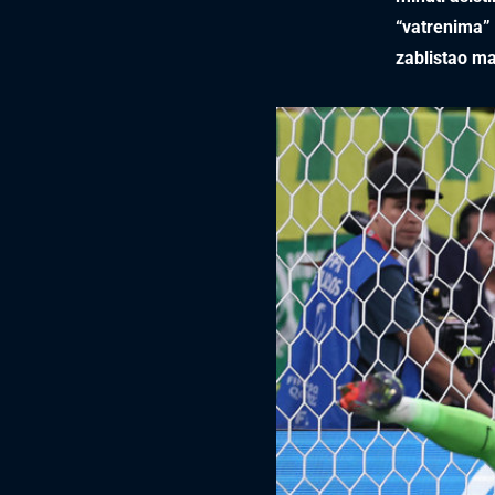
“vatrenima”
zablistao ma