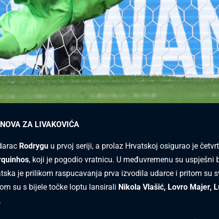
SNOVA ZA LIVAKOVIĆA
udarac
Rodrygu
u prvoj seriji, a prolaz Hrvatskoj osigurao je četvrt
quinhos
, koji je pogodio vratnicu. U međuvremenu su uspješni b
atska je prilikom raspucavanja prva izvodila udarce i pritom su sv
om su s bijele točke loptu lansirali
Nikola Vlašić, Lovro Majer, 
.