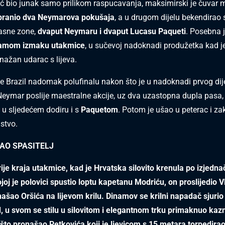
ić bio junak samo prilikom raspucavanja, maksimirski je čuvar m
branio dva Neymarova pokušaja
, a u drugom dijelu bekendirao s
asne zone,
dvaput Neymaru i dvaput Lucasu Paqueti
. Posebna j
samom izmaku utakmice
, u sučevoj nadoknadi produžetka kad j
nažan udarac s lijeva.
 je Brazil nadomak polufinalu nakon što je u nadoknadi prvog dij
eymar poslije maestralne akcije, uz dva uzastopna dupla pasa,
a u sljedećem dodiru i s
Paquetom
. Potom je ušao u peterac i z
stvo.
AO SPASITELJ
rije kraja utakmice, kad je Hrvatska silovito krenula po izjedna
joj je polovici spustio loptu kapetanu Modriću, on proslijedio Vl
ašao Oršića na lijevom krilu. Dinamov se krilni napadač sjurio
, u svom se stilu u silovitom i elegantnom trku primaknuo ka
ešto pronašao Petkovića koji je ljevicom s 15 metara torpedirao