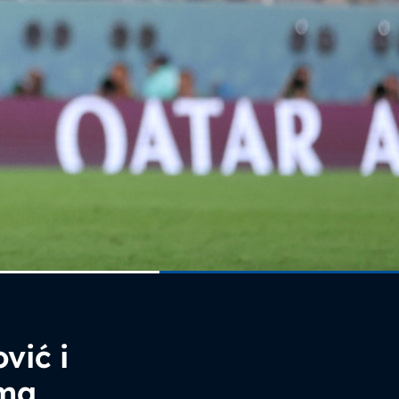
vić i
ima