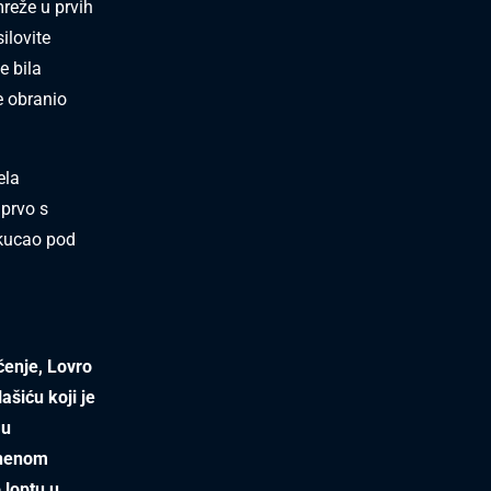
reže u prvih
ilovite
e bila
e obranio
ela
 prvo s
akucao pod
čenje, Lovro
ašiću koji je
 u
znenom
 loptu u