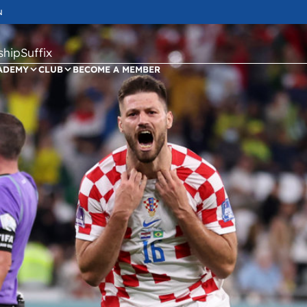
N
ipSuffix
ADEMY
CLUB
BECOME A MEMBER