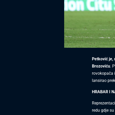
Petković je,
Brozoviću
. 
rovokopača i 
lansirao pre
HRABAR I 
Reprezentaci
redu gdje s