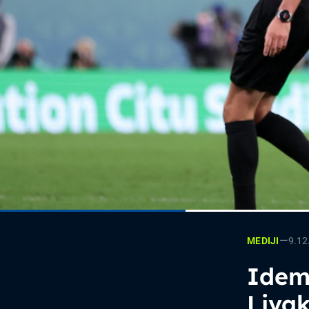
—
9.12
MEDIJI
Idemo
Liva