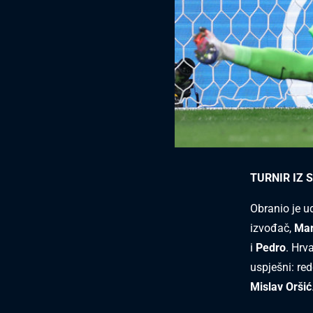
TURNIR IZ 
Obranio je 
izvođač,
Mar
i
Pedro
. Hrv
uspješni: red
Mislav Oršić