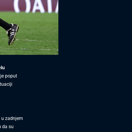
elu
 je poput
tuaciji
o u zadnjem
u da su