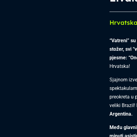
Hrvatska 
“Vatreni” su
stožer, svi “
pjesme: “Ono
Hrvatska!
Sjajnom izv
spektakularn
preokreta u 
veliki Brazil!
Argentina.
Među glavnim
minuti asist