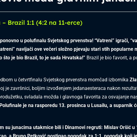
– Brazil 1:1 (4:2 na 11-erce)
 ponovno u polufinalu Svjetskog prvenstva! “Vatreni” igrači, “va
vatreni” navijači ove večeri složno pjevaju stari stih popularne 
 što je bio Brazil, to je sada Hrvatska!”
Brazil je bio favorit, a 
edbom u četvrtfinalu Svjetskog prvenstva momčad izbornika
Zla
oj je završnici, boljim izvođenjem jedanaesteraca nakon rezult
produžetku, svladala možda i glavnoga favorita za osvajanje na
Polufinale je na rasporedu 13. prosinca u Lusailu, a suparnik će
 su junacima utakmice bili i Dinamovi regruti: Mislav Oršić u 
irao, a Bruno Petković postigao pogodak za 1:1, pogodak koji j