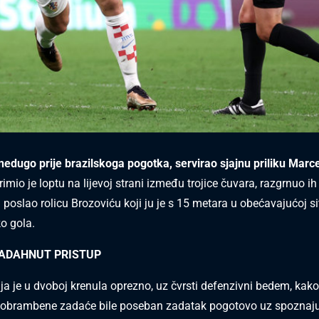
 nedugo prije brazilskoga pogotka, servirao sjajnu priliku Marc
Primio je loptu na lijevoj strani između trojice čuvara, razgrnuo ih
poslao rolicu Brozoviću koji ju je s 15 metara u obećavajućoj si
ko gola.
NADAHNUT PRISTUP
ja je u dvoboj krenula oprezno, uz čvrsti defenzivni bedem, kak
u obrambene zadaće bile poseban zadatak pogotovo uz spoznaj