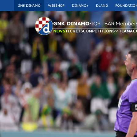
GNK DINAMO
WEBSHOP
DINAMO+
DLAND
FOUNDATIO
TOP_BAR.Membersh
GNK DINAMO
NEWS
TICKETS
COMPETITIONS
TEAM
AC