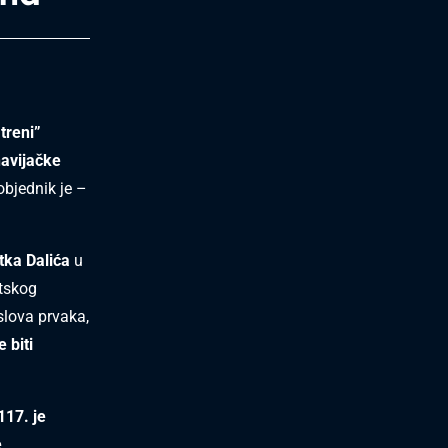
treni”
navijačke
pobjednik je –
tka Dalića
u
atskog
slova prvaka,
 biti
117. je
e