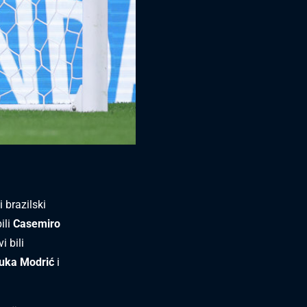
i brazilski
ili
Casemiro
i bili
Luka Modrić
i