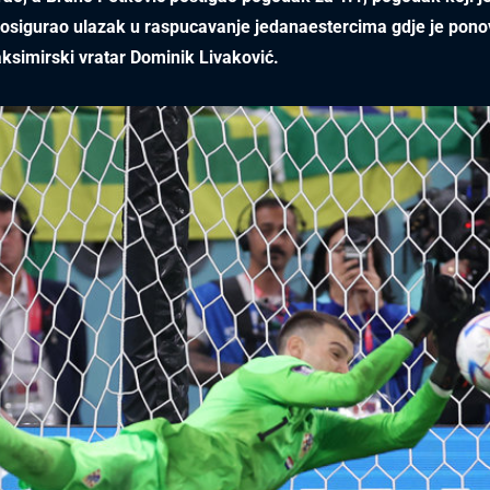
 osigurao ulazak u raspucavanje jedanaestercima gdje je pon
ksimirski vratar Dominik Livaković.