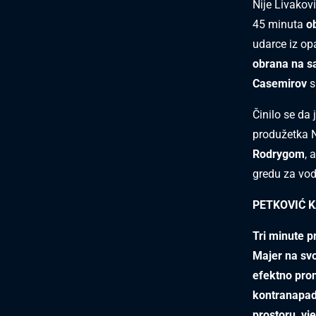
Nije Livakov
45 minuta
o
udarce iz op
obrana na 
Casemirov
s
Činilo se da
produžetka N
Rodrygom
, 
gredu za vod
PETKOVIĆ K
Tri minute p
Majer na svo
efektno pron
kontranapad
prostoru, vj