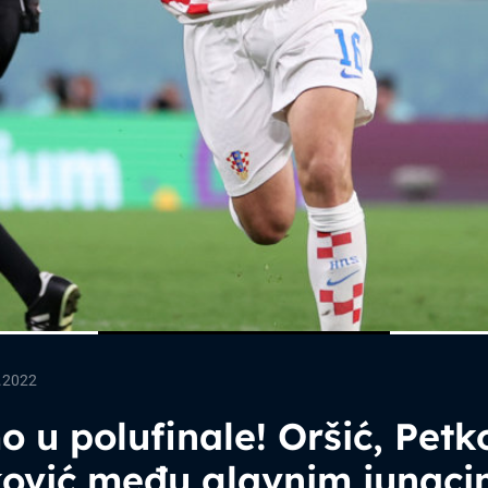
.2022
 u polufinale! Oršić, Petko
ković među glavnim junac