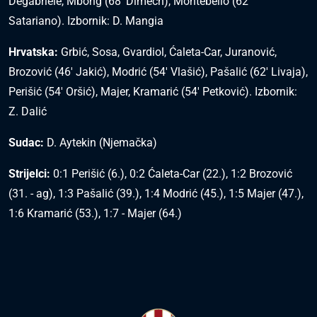
Degabriele, Mbong (68' Dimech), Montebello (62'
Satariano). Izbornik: D. Mangia
Hrvatska:
Grbić, Sosa, Gvardiol, Ćaleta-Car, Juranović,
Brozović (46' Jakić), Modrić (54' Vlašić), Pašalić (62' Livaja),
Perišić (54' Oršić), Majer, Kramarić (54' Petković). Izbornik:
Z. Dalić
Sudac:
D. Aytekin (Njemačka)
Strijelci:
0:1 Perišić (6.), 0:2 Ćaleta-Car (22.), 1:2 Brozović
(31. - ag), 1:3 Pašalić (39.), 1:4 Modrić (45.), 1:5 Majer (47.),
1:6 Kramarić (53.), 1:7 - Majer (64.)