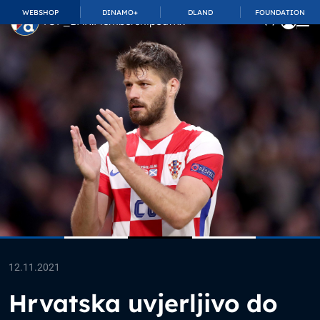
WEBSHOP
DINAMO+
DLAND
FOUNDATION
TOP_BAR.MembershipSuffix
12.11.2021
Hrvatska uvjerljivo do