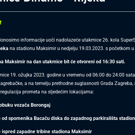
t
donosimo informacije uoči nadolazeće utakmice 26. kola Super
jeka
na stadionu Maksimir u nedjelju 19.03.2023. s početkom u 
na Maksimir na dan utakmice bit će otvoreni od 16:30 sati.
mice 19. ožujka 2023. godine u vremenu od 06:00 do 24:00 sat
zagrebačke, a na temelju prethodne suglasnosti Grada Zagreba, 
 regulacija prometa na sljedećim lokacijama:
a obuku vozača Borongaj
te od spomenika Bacaču diska do zapadnog parkirališta stadio
te ispred zapadne tribine stadiona Maksimir