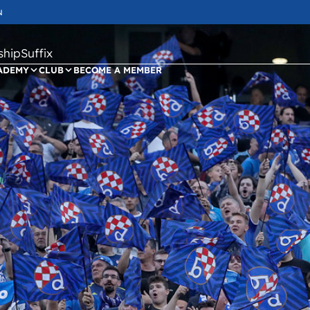
N
ipSuffix
ADEMY
CLUB
BECOME A MEMBER