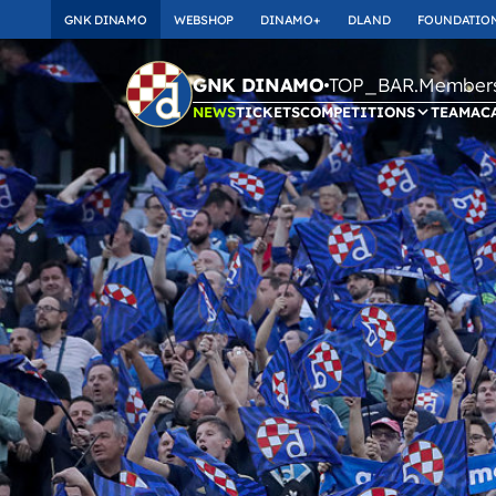
GNK DINAMO
WEBSHOP
DINAMO+
DLAND
FOUNDATIO
TOP_BAR.Membersh
GNK DINAMO
NEWS
TICKETS
COMPETITIONS
TEAM
AC