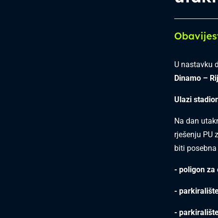
Obavijes
U nastavku 
Dinamo – Ri
Ulazi stadio
Na dan utak
rješenju PU 
biti posebna
- poligon z
- parkirališ
- parkirališ