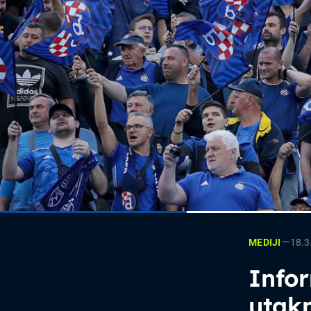
—
18.3
MEDIJI
Info
utak