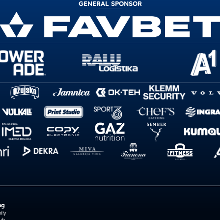
GENERAL SPONSOR
ng
ily
ub