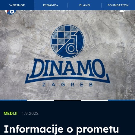
WEBSHOP
DINAMO+
DLAND
FOUNDATION
TOP_BAR.MembershipSuffix
—
1.9.2022
MEDIJI
Informacije o prometu