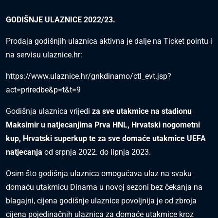
GODIŠNJE ULAZNICE 2022/23.
Prodaja godišnjih ulaznica aktivna je dalje na Ticket pointu i
na servisu ulaznice.hr:
https://www.ulaznice.hr/gnkdinamo/ctl_evt.jsp?
act=priredbe&p=t&t=9
Godišnja ulaznica vrijedi
za sve utakmice na stadionu
Maksimir u natjecanjima Prva HNL, Hrvatski nogometni
kup, Hrvatski superkup te za sve domaće utakmice UEFA
natjecanja
od srpnja 2022. do lipnja 2023.
Osim što godišnja ulaznica omogućava ulaz na svaku
domaću utakmicu Dinama u novoj sezoni bez čekanja na
blagajni, cijena godišnje ulaznice povoljnija je od zbroja
cijena pojedinačnih ulaznica za domaće utakmice kroz