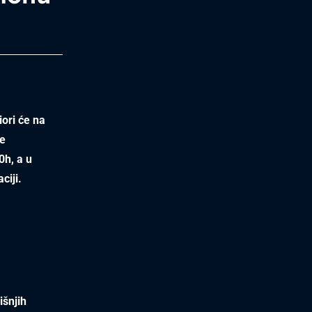
iori će na
ve
0h, a u
ciji.
išnjih