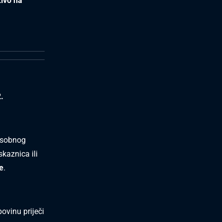
živo na
2.
 osobnog
skaznica ili
e
.
vinu priječi