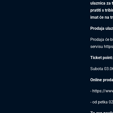
ulaznica za 
pratiti s tri
imat će na tr
Prodaja ulazn
Prodaja će b
servisu
http
Ticket point:
Subota 03.0
Online proda
-
https://ww
- od petka 0