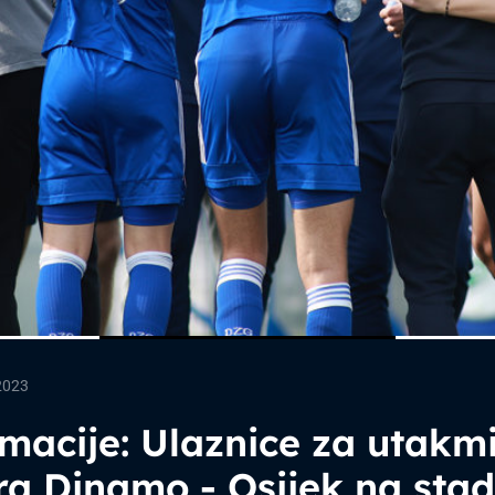
2023
macije: Ulaznice za utakm
ra Dinamo - Osijek na sta