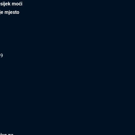
Osijek moći
oje mjesto
=9