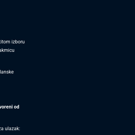
titom izboru
takmicu
članske
voreni od
za ulazak: