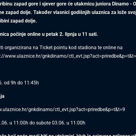
tribinu zapad gore i sjever gore će utakmicu juniora Dinamo - 
bine zapad dolje. Također vlasnici godišnjih ulaznica za lože sv
ibini zapad dolje.
ica počinje online u petak 2. lipnja u 11 sati.
iti organizirana na Ticket pointu kod stadiona te online na
s://www.ulaznice.hr/gnkdinamo/ctl_evt.jsp?act=priredbe&p=t&t
6. od 9h do 11:45h
ja
w.ulaznice.hr/gnkdinamo/ctl_evt.jsp?act=priredbe&p=t&t=9
2.06. u 11:00h do subote 03.06. u 11:00h