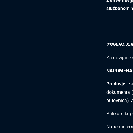
Za sve navij
službenom Y
TRIBINA SJ
Za navijače
NAPOMENA
Preduvjet
za
dokumenta (os
putovnica), a
Prilikom kup
Napominjemo