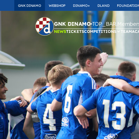
GNK DINAMO
WEBSHOP
DINAMO+
DLAND
FOUNDATIO
TOP_BAR.Membersh
GNK DINAMO
NEWS
TICKETS
COMPETITIONS
TEAM
AC