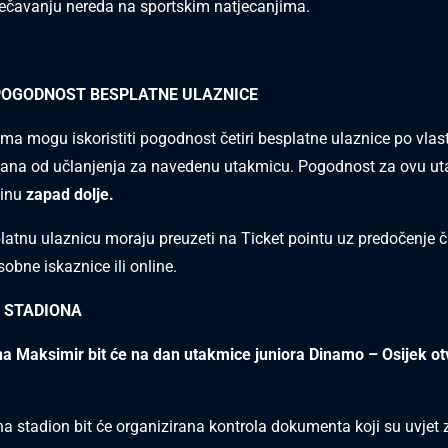
ečavanju nereda na sportskim natjecanjima.
 POGODNOST BESPLATNE ULAZNICE
ma mogu iskoristiti pogodnost četiri besplatne ulaznice po vlas
dana od učlanjenja za navedenu utakmicu. Pogodnost za ovu u
binu
zapad dolje.
latnu ulaznicu moraju preuzeti na Ticket pointu uz predočenje 
sobne iskaznice ili online.
 STADIONA
na Maksimir bit će na dan utakmice juniora Dinamo – Osijek ot
a stadion bit će organizirana kontrola dokumenta koji su uvjet 