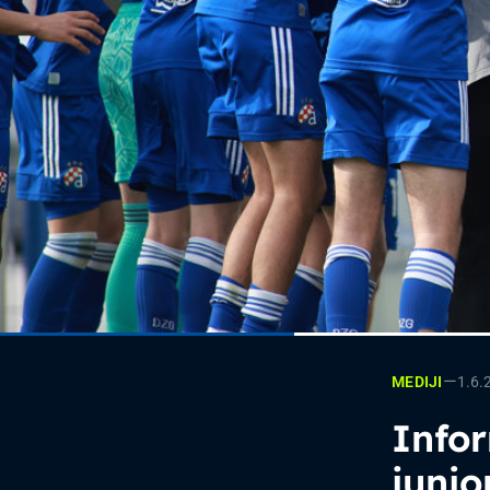
—
1.6.
MEDIJI
Infor
junio