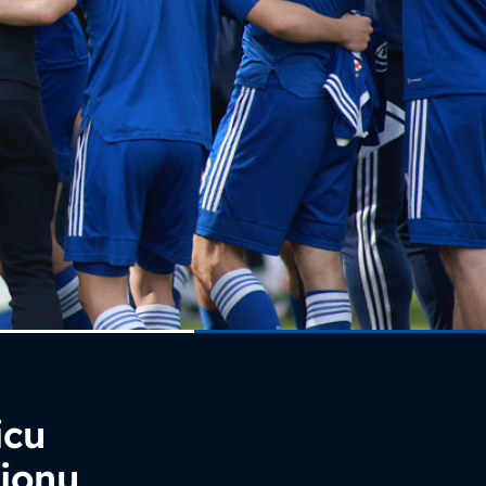
icu
dionu