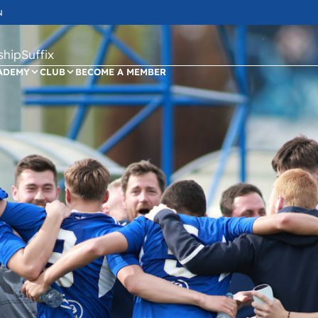
N
ipSuffix
ADEMY
CLUB
BECOME A MEMBER