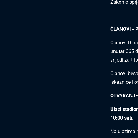
Zakon o sprj
ČLANOVI -
Članovi Dina
unutar 365 
vrijedi za tri
Članovi besp
iskaznice i o
OTVARANJE
Ulazi stadio
10:00 sati.
Na ulazima n