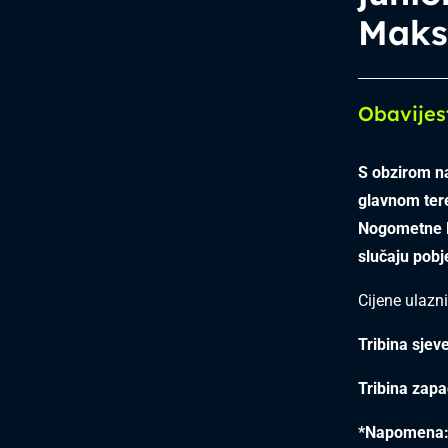
Maks
Obavijes
S obzirom na
glavnom tere
Nogometne li
slučaju pobj
Cijene ulazn
Tribina sjeve
Tribina zapa
*Napomena: G