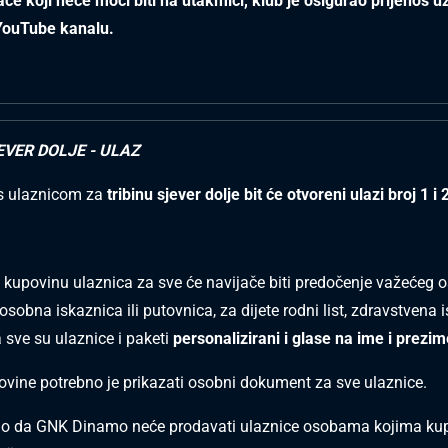
ače koji neće moći biti na utakmici, klub je osigurao prijenos u
ouTube kanalu.
EVER DOLJE - ULAZ
 s ulaznicom za
tribinu sjever dolje bit će otvoreni ulazi broj 1 i 
 kupovinu ulaznica za sve će navijače biti predočenje važećeg
obna iskaznica ili putovnica, za dijete rodni list, zdravstvena i
 sve su ulaznice i paketi
personalizirani i glase na ime i prezim
ovine potrebno je prikazati osobni dokument za sve ulaznice.
 da GNK Dinamo neće prodavati ulaznice osobama kojima kupo