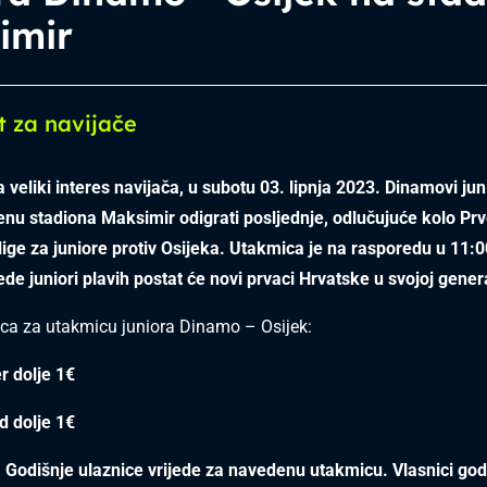
imir
t za navijače
 veliki interes navijača, u subotu 03. lipnja 2023. Dinamovi jun
nu stadiona Maksimir odigrati posljednje, odlučujuće kolo Pr
ge za juniore protiv Osijeka. Utakmica je na rasporedu u 11:0
ede juniori plavih postat će novi prvaci Hrvatske u svojoj genera
ica za utakmicu juniora Dinamo – Osijek:
r dolje 1€
d dolje 1€
odišnje ulaznice vrijede za navedenu utakmicu. Vlasnici god