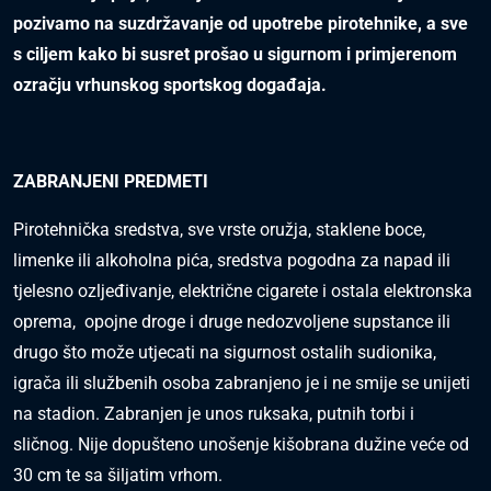
pozivamo na suzdržavanje od upotrebe pirotehnike, a sve
s ciljem kako bi susret prošao u sigurnom i primjerenom
ozračju vrhunskog sportskog događaja.
ZABRANJENI PREDMETI
Pirotehnička sredstva, sve vrste oružja, staklene boce,
limenke ili alkoholna pića, sredstva pogodna za napad ili
tjelesno ozljeđivanje, električne cigarete i ostala elektronska
oprema, opojne droge i druge nedozvoljene supstance ili
drugo što može utjecati na sigurnost ostalih sudionika,
igrača ili službenih osoba zabranjeno je i ne smije se unijeti
na stadion. Zabranjen je unos ruksaka, putnih torbi i
sličnog. Nije dopušteno unošenje kišobrana dužine veće od
30 cm te sa šiljatim vrhom.