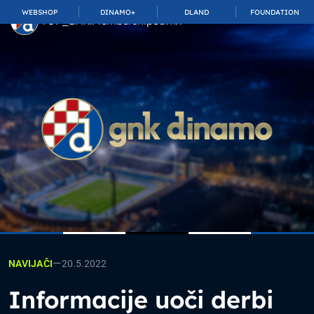
WEBSHOP
DINAMO+
DLAND
FOUNDATION
TOP_BAR.MembershipSuffix
—
20.5.2022
NAVIJAČI
Informacije uoči derbi