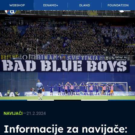
WEBSHOP
DINAMO+
DLAND
FOUNDATION
TOP_BAR.MembershipSuffix
—
21.2.2024
NAVIJAČI
Informacije za navijače: