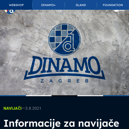
WEBSHOP
DINAMO+
DLAND
FOUNDATION
TOP_BAR.MembershipSuffix
—
3.8.2021
NAVIJAČI
Informacije za navijače