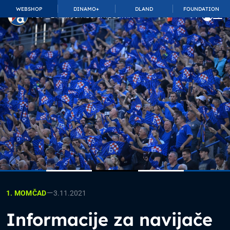
WEBSHOP
DINAMO+
DLAND
FOUNDATION
TOP_BAR.MembershipSuffix
—
3.11.2021
1. MOMČAD
Informacije za navijače