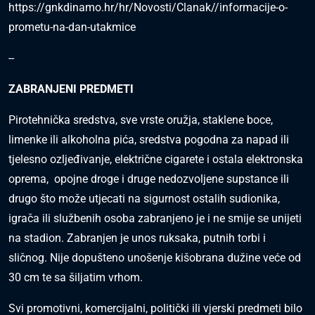
https://gnkdinamo.hr/hr/Novosti/Clanak//informacije-o-
prometu-na-dan-utakmice
--
ZABRANJENI PREDMETI
Pirotehnička sredstva, sve vrste oružja, staklene boce,
limenke ili alkoholna pića, sredstva pogodna za napad ili
tjelesno ozljeđivanje, električne cigarete i ostala elektronska
oprema, opojne droge i druge nedozvoljene supstance ili
drugo što može utjecati na sigurnost ostalih sudionika,
igrača ili službenih osoba zabranjeno je i ne smije se unijeti
na stadion. Zabranjen je unos ruksaka, putnih torbi i
sličnog. Nije dopušteno unošenje kišobrana dužine veće od
30 cm te sa šiljatim vrhom.
Svi promotivni, komercijalni, politički ili vjerski predmeti bilo