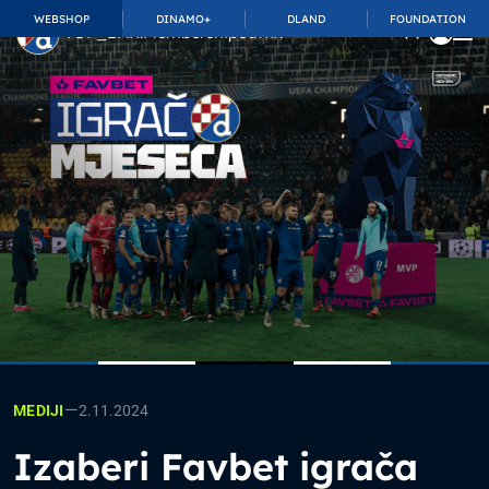
WEBSHOP
DINAMO+
DLAND
FOUNDATION
TOP_BAR.MembershipSuffix
—
2.11.2024
MEDIJI
Izaberi Favbet igrača