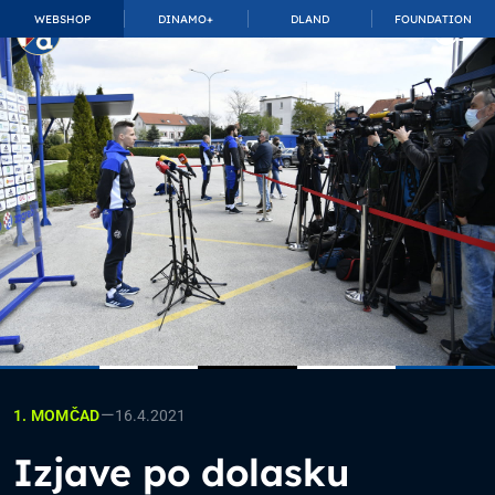
WEBSHOP
DINAMO+
DLAND
FOUNDATION
TOP_BAR.MembershipSuffix
—
16.4.2021
1. MOMČAD
Izjave po dolasku