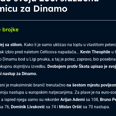
micu za Dinamo
e brojke
lej sa stilom.
Kako li je samo uklizao na loptu u vlastitom petercu
tak izbio pred naletom Celticova napadača...
Kevin Theophile
u t
o Dinamu bod u Ligi prvaka, a taj je potez, zapravo, bio posebn
okupnu dojmljivu izvedbu.
Dvobojem protiv Škota upisao je svoj 
ni nastup za Dinamo.
usni je maksimirski branič trenutačno
na šestom mjestu povijes
roju nastupa u europskim natjecanjima. Za plave je na euro-sc
 a ispred njega samo su rekorder
Arijan Ademi
sa 108,
Bruno P
sa 76,
Dominik Livaković
sa 74 i
Mislav Oršić
sa 70 nastupa.