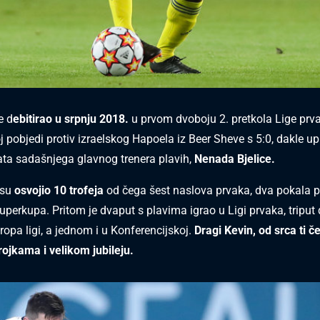
e d
ebitirao u srpnju 2018.
u prvom dvoboju 2. pretkola Lige prv
 pobjedi protiv izraelskog Hapoela iz Beer Sheve s 5:0, dakle u
a sadašnjega glavnog trenera plavih,
Nenada Bjelice.
usu
osvojio 10 trofeja
od čega šest naslova prvaka, dva pokala 
uperkupa. Pritom je dvaput s plavima igrao u Ligi prvaka, tripu
ropa ligi, a jednom i u Konferencijskoj.
Dragi Kevin, od srca ti č
rojkama i velikom jubileju.