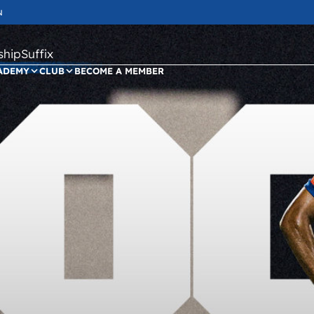
N
ipSuffix
ADEMY
CLUB
BECOME A MEMBER