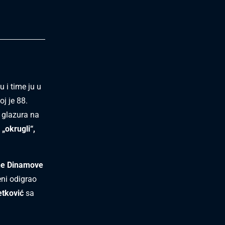
 i time ju u
oj je 88.
a glazura na
„okrugli“,
ne Dinamove
eni odigrao
etković
sa