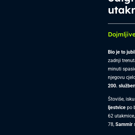
utak
Dojmljiv
Bio je to jubi
zadnji trenu
minuti spasi
njegovu cjel
200. službe
Štoviše, isk
ljestvice
po b
62 utakmice,
78,
Sammir