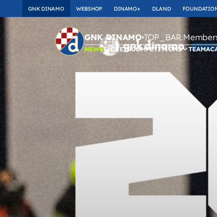
GNK DINAMO
WEBSHOP
DINAMO+
DLAND
FOUNDATIO
TOP_BAR.Membersh
GNK DINAMO
NEWS
TICKETS
COMPETITIONS
TEAM
AC