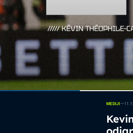
—
11.1
MEDIJI
Kevin
odigr