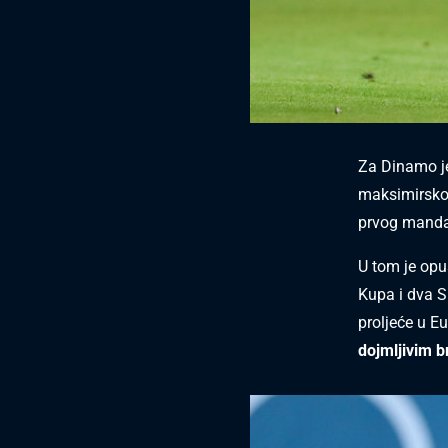
Za Dinamo j
maksimirskoj
prvog mandat
U tom je op
Kupa i dva S
proljeće u Eu
dojmljivim b