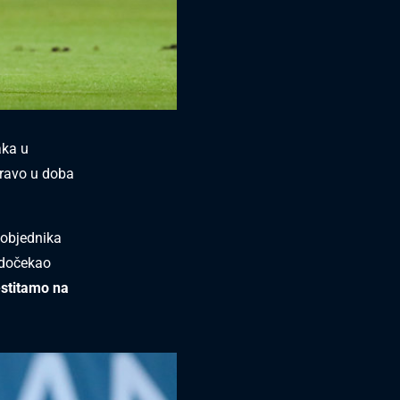
aka u
pravo u doba
pobjednika
t dočekao
estitamo na