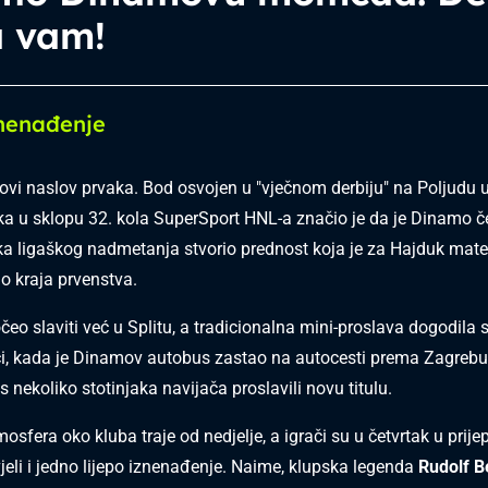
a vam!
znenađenje
novi naslov prvaka. Bod osvojen u "vječnom derbiju" na Poljudu 
ka u sklopu 32. kola SuperSport HNL-a značio je da je Dinamo če
tka ligaškog nadmetanja stvorio prednost koja je za Hajduk mat
o kraja prvenstva.
eo slaviti već u Splitu, a tradicionalna mini-proslava dogodila s
i, kada je Dinamov autobus zastao na autocesti prema Zagrebu
s nekoliko stotinjaka navijača proslavili novu titulu.
mosfera oko kluba traje od nedjelje, a igrači su u četvrtak u pri
jeli i jedno lijepo iznenađenje. Naime, klupska legenda
Rudolf B