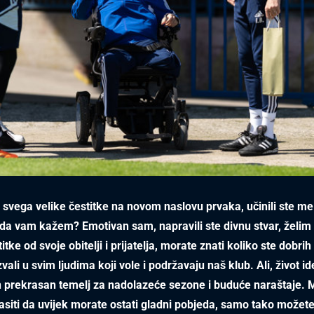
je svega velike čestitke na novom naslovu prvaka, učinili ste me
 da vam kažem? Emotivan sam, napravili ste divnu stvar, želi
titke od svoje obitelji i prijatelja, morate znati koliko ste dobri
azvali u svim ljudima koji vole i podržavaju naš klub. Ali, život ide
an prekrasan temelj za nadolazeće sezone i buduće naraštaje.
lasiti da uvijek morate ostati gladni pobjeda, samo tako možet