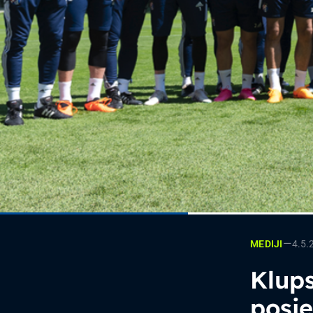
—
4.5.
MEDIJI
Klups
posj