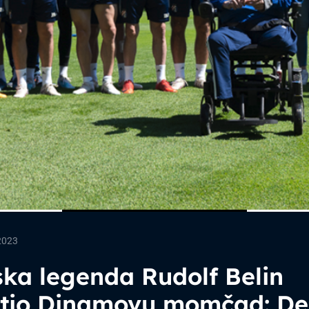
2023
ka legenda Rudolf Belin
etio Dinamovu momčad: De