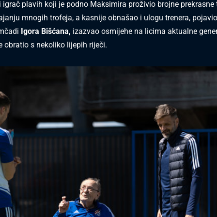
 igrač plavih koji je podno Maksimira proživio brojne prekrasne 
ajanju mnogih trofeja, a kasnije obnašao i ulogu trenera, pojavi
omčadi
Igora Bišćana,
izazvao osmijehe na licima aktualne gener
 obratio s nekoliko lijepih riječi.