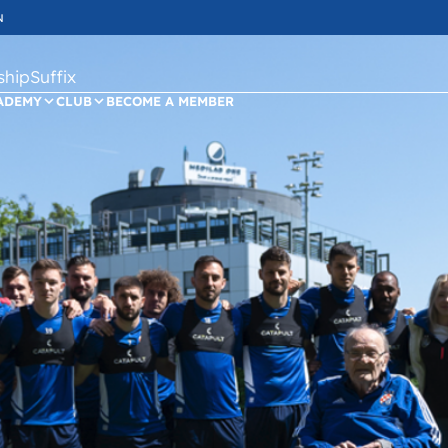
N
ipSuffix
ADEMY
CLUB
BECOME A MEMBER