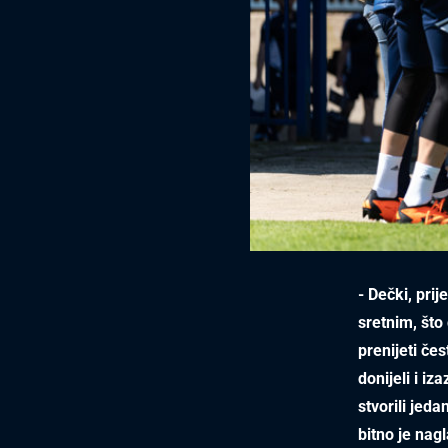
- Dečki, pri
sretnim, što
prenijeti čes
donijeli i iz
stvorili jed
bitno je nag