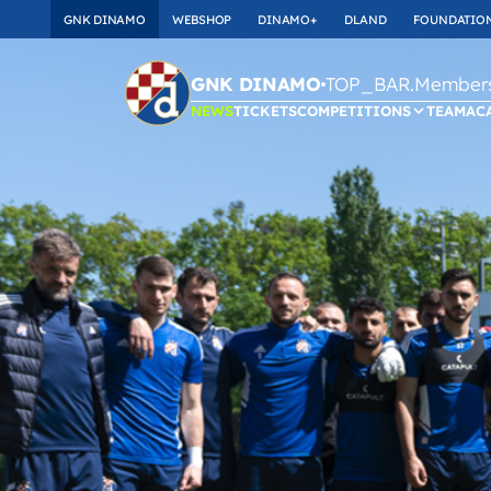
GNK DINAMO
WEBSHOP
DINAMO+
DLAND
FOUNDATIO
TOP_BAR.Membersh
GNK DINAMO
NEWS
TICKETS
COMPETITIONS
TEAM
AC