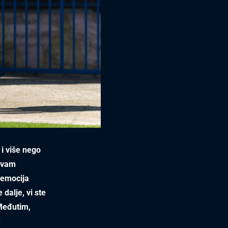
 i više nego
m vam
h emocija
 dalje, vi ste
 Međutim,
e