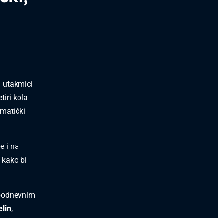
u utakmici
tiri kola
ematički
e i na
 kako bi
jepodnevnim
elin
,