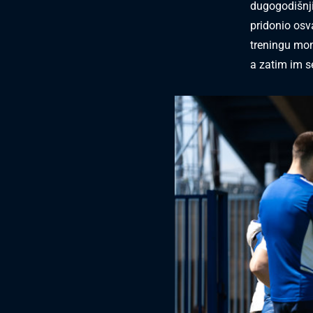
dugogodišnji
pridonio osv
treningu m
a zatim im se