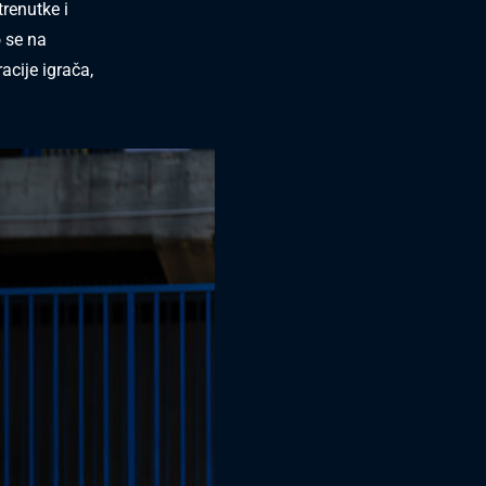
trenutke i
o se na
acije igrača,