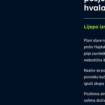
hval
Lijepo i
Plavi slave 
protiv Hajdu
prije završe
nedostižna d
Naslov se poč
povratku kuć
igrači skupa 
Pozitivna at
satima doživ