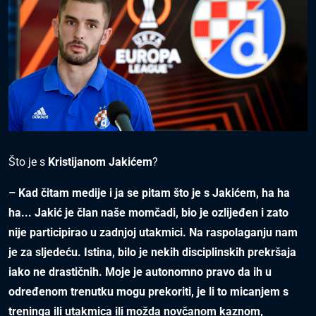
Što je s
Kristijanom Jakićem
?
– Kad čitam medije i ja se pitam što je s Jakićem, ha ha
ha... Jakić je član naše momčadi, bio je ozlijeđen i zato
nije participirao u zadnjoj utakmici. Na raspolaganju nam
je za sljedeću. Istina, bilo je nekih disciplinskih prekršaja
iako ne drastičnih. Moje je autonomno pravo da ih u
određenom trenutku mogu prekoriti, je li to micanjem s
treninga ili utakmica ili možda novčanom kaznom,