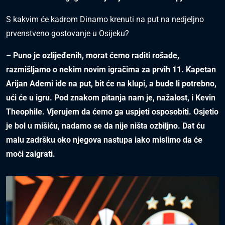
S kakvim će kadrom Dinamo krenuti na put na nedjeljno
prvenstveno gostovanje u Osijeku?
– Puno je ozlijeđenih, morat ćemo raditi rošade,
razmišljamo o nekim novim igračima za prvih 11. Kapetan
Arijan Ademi ide na put, bit će na klupi, a bude li potrebno,
ući će u igru. Pod znakom pitanja nam je, nažalost, i Kevin
Theophile. Vjerujem da ćemo ga uspjeti osposobiti. Osjetio
je bol u mišiću, nadamo se da nije ništa ozbiljno. Dat ću
malu zadršku oko njegova nastupa iako mislimo da će
moći zaigrati.