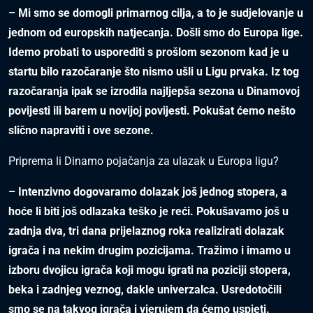
– Mi smo se domogli primarnog cilja, a to je sudjelovanje u
jednom od europskih natjecanja. Došli smo do Europa lige.
Idemo probati to usporediti s prošlom sezonom kad je u
startu bilo razočaranje što nismo ušli u Ligu prvaka. Iz tog
razočaranja ipak se izrodila najljepša sezona u Dinamovoj
povijesti ili barem u novijoj povijesti. Pokušat ćemo nešto
slično napraviti i ove sezone.
Priprema li Dinamo pojačanja za ulazak u Europa ligu?
– Intenzivno dogovaramo dolazak još jednog stopera, a
hoće li biti još odlazaka teško je reći. Pokušavamo još u
zadnja dva, tri dana prijelaznog roka realizirati dolazak
igrača i na nekim drugim pozicijama. Tražimo i imamo u
izboru dvojicu igrača koji mogu igrati na poziciji stopera,
beka i zadnjeg veznog, dakle univerzalca. Usredotočili
smo se na takvog igrača i vjerujem da ćemo uspjeti.