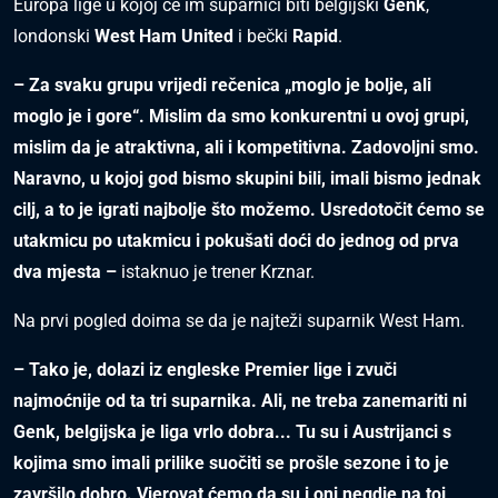
Europa lige u kojoj će im suparnici biti belgijski
Genk
,
londonski
West Ham United
i bečki
Rapid
.
– Za svaku grupu vrijedi rečenica „moglo je bolje, ali
moglo je i gore“. Mislim da smo konkurentni u ovoj grupi,
mislim da je atraktivna, ali i kompetitivna. Zadovoljni smo.
Naravno, u kojoj god bismo skupini bili, imali bismo jednak
cilj, a to je igrati najbolje što možemo. Usredotočit ćemo se
utakmicu po utakmicu i pokušati doći do jednog od prva
dva mjesta –
istaknuo je trener Krznar.
Na prvi pogled doima se da je najteži suparnik West Ham.
– Tako je, dolazi iz engleske Premier lige i zvuči
najmoćnije od ta tri suparnika. Ali, ne treba zanemariti ni
Genk, belgijska je liga vrlo dobra... Tu su i Austrijanci s
kojima smo imali prilike suočiti se prošle sezone i to je
završilo dobro. Vjerovat ćemo da su i oni negdje na toj