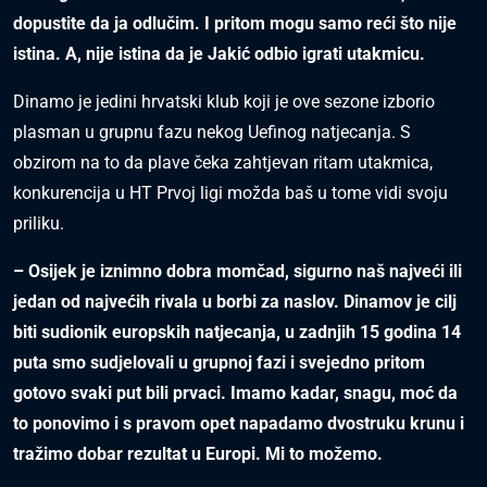
dopustite da ja odlučim. I pritom mogu samo reći što nije
istina. A, nije istina da je Jakić odbio igrati utakmicu.
Dinamo je jedini hrvatski klub koji je ove sezone izborio
plasman u grupnu fazu nekog Uefinog natjecanja. S
obzirom na to da plave čeka zahtjevan ritam utakmica,
konkurencija u HT Prvoj ligi možda baš u tome vidi svoju
priliku.
– Osijek je iznimno dobra momčad, sigurno naš najveći ili
jedan od najvećih rivala u borbi za naslov. Dinamov je cilj
biti sudionik europskih natjecanja, u zadnjih 15 godina 14
puta smo sudjelovali u grupnoj fazi i svejedno pritom
gotovo svaki put bili prvaci. Imamo kadar, snagu, moć da
to ponovimo i s pravom opet napadamo dvostruku krunu i
tražimo dobar rezultat u Europi. Mi to možemo.