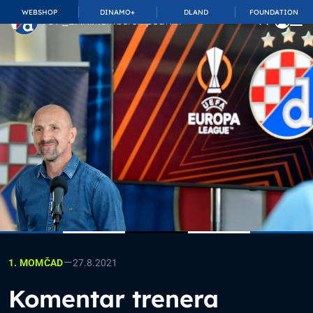
WEBSHOP
DINAMO+
DLAND
FOUNDATION
TOP_BAR.MembershipSuffix
—
27.8.2021
1. MOMČAD
Komentar trenera