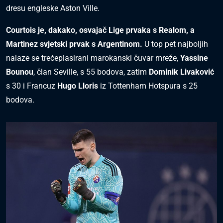
dresu engleske Aston Ville.
Courtois je, dakako, osvajač Lige prvaka s Realom, a
Martinez svjetski prvak s Argentinom.
U top pet najboljih
nalaze se trećeplasirani marokanski čuvar mreže,
Yassine
Bounou
, član Seville, s 55 bodova, zatim
Dominik Livaković
s 30 i Francuz
Hugo Lloris
iz Tottenham Hotspura s 25
bodova.