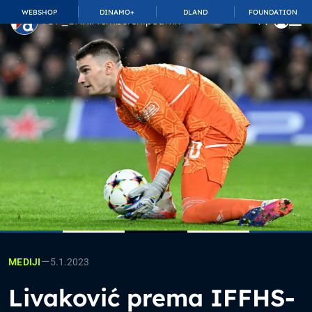
WEBSHOP
DINAMO+
DLAND
FOUNDATION
TOP_BAR.MembershipSuffix
—
5.1.2023
MEDIJI
Livaković prema IFFHS-