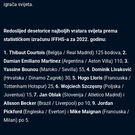
igrača svijeta.
Redoslijed desetorice najboljih vratara svijeta prema
statističkom izračunu IFFHS-a za 2022. godinu:
1. Thibaut Courtois
(Belgija / Real Madrid) 125 bodova,
2.
Damian Emiliano Martinez
(Argentina / Aston Villa) 110,
3.
Yassine Bounou
(Maroko / Sevilla) 55,
4. Dominik Livaković
(Hrvatska / Dinamo Zagreb) 30,
5. Hugo Lloris
(Francuska /
Tottenham Hotspur) 25,
6. Wojciech Szczęsny
(Poljska /
Juventus) 15,
7. Jan Oblak
(Slovenija / Atletico Madrid) i
Alisson Becker
(Brazil / Liverpool) po 10,
9. Jordan
Pickford
(Engleska / Everton) i
Mike Maignan
(Francuska /
Milan) po 5.