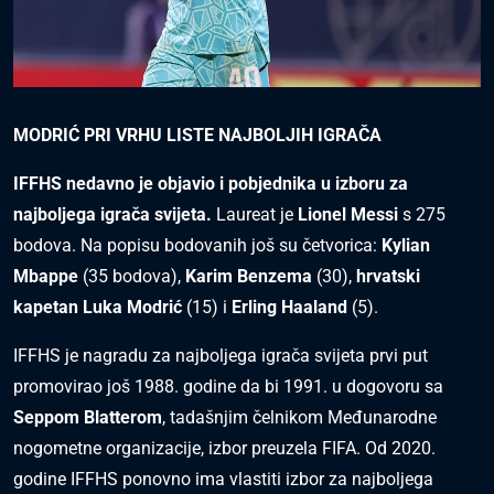
MODRIĆ PRI VRHU LISTE NAJBOLJIH IGRAČA
IFFHS nedavno je objavio i pobjednika u izboru za
najboljega igrača svijeta.
Laureat je
Lionel Messi
s 275
bodova. Na popisu bodovanih još su četvorica:
Kylian
Mbappe
(35 bodova),
Karim Benzema
(30),
hrvatski
kapetan Luka Modrić
(15) i
Erling Haaland
(5).
IFFHS je nagradu za najboljega igrača svijeta prvi put
promovirao još 1988. godine da bi 1991. u dogovoru sa
Seppom Blatterom
, tadašnjim čelnikom Međunarodne
nogometne organizacije, izbor preuzela FIFA. Od 2020.
godine IFFHS ponovno ima vlastiti izbor za najboljega