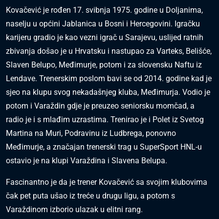
Kovačević je rođen 17. svibnja 1975. godine u Doljanima,
naselju u općini Jablanica u Bosni i Hercegovini. Igračku
karijeru gradio je kao vezni igrač u Sarajevu, uslijed ratnih
zbivanja došao je u Hrvatsku i nastupao za Varteks, Belišće,
Slaven Belupo, Međimurje, potom i za slovensku Naftu iz
Lendave. Trenerskim poslom bavi se od 2014. godine kad je
sjeo na klupu svog nekadašnjeg kluba, Međimurja. Vodio je
potom i Varaždin gdje je preuzeo seniorsku momčad, a
radio je i s mlađim uzrastima. Trenirao je i Polet iz Svetog
Martina na Muri, Podravinu iz Ludbrega, ponovno
Međimurje, a značajan trenerski trag u SuperSport HNL-u
ostavio je na klupi Varaždina i Slavena Belupa.
Fascinantno je da je trener Kovačević sa svojim klubovima
čak pet puta ušao iz treće u drugu ligu, a potom s
Varaždinom izborio ulazak u elitni rang.