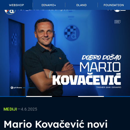
WEBSHOP
DINAMO+
DLAND
FOUNDATION
TOP_BAR.MembershipSuffix
—
4.6.2025
MEDIJI
Mario Kovačević novi