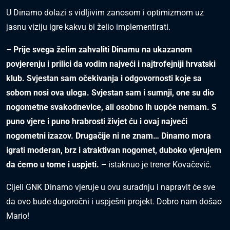
U Dinamo dolazi s vidljivim zanosom i optimizmom uz
jasnu viziju igre kakvu bi želio implementirati.
– Prije svega želim zahvaliti Dinamu na ukazanom
povjerenju i prilici da vodim najveći i najtrofejniji hrvatski
klub. Svjestan sam očekivanja i odgovornosti koje sa
sobom nosi ova uloga. Svjestan sam i sumnji, one su dio
nogometne svakodnevice, ali osobno ih uopće nemam. S
puno vjere i puno hrabrosti živjet ću i ovaj najveći
nogometni izazov. Drugačije ni ne znam… Dinamo mora
igrati moderan, brz i atraktivan nogomet, duboko vjerujem
da ćemo u tome i uspjeti. –
istaknuo je trener Kovačević.
Cijeli GNK Dinamo vjeruje u ovu suradnju i napravit će sve
da ovo bude dugoročni i uspješni projekt. Dobro nam došao
Mario!