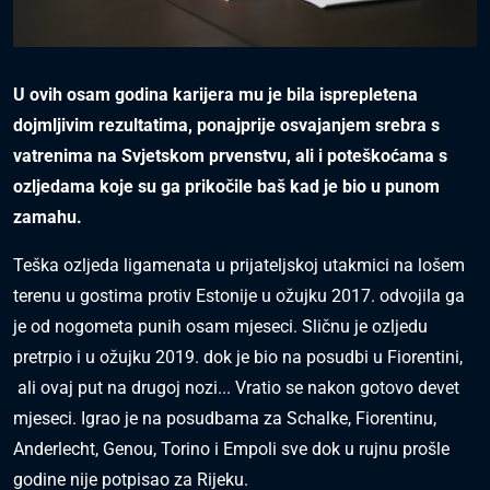
U ovih osam godina karijera mu je bila isprepletena
dojmljivim rezultatima, ponajprije osvajanjem srebra s
vatrenima na Svjetskom prvenstvu, ali i poteškoćama s
ozljedama koje su ga prikočile baš kad je bio u punom
zamahu.
Teška ozljeda ligamenata u prijateljskoj utakmici na lošem
terenu u gostima protiv Estonije u ožujku 2017. odvojila ga
je od nogometa punih osam mjeseci. Sličnu je ozljedu
pretrpio i u ožujku 2019. dok je bio na posudbi u Fiorentini,
ali ovaj put na drugoj nozi... Vratio se nakon gotovo devet
mjeseci. Igrao je na posudbama za Schalke, Fiorentinu,
Anderlecht, Genou, Torino i Empoli sve dok u rujnu prošle
godine nije potpisao za Rijeku.