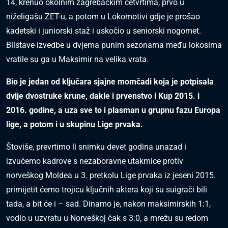
14, krenuo okolnim zagrebačkim četvrtima, prvo u
niželigašu ZET-u, a potom u Lokomotivi gdje je prošao
kadetski i juniorski staž i uskočio u seniorski nogomet.
Blistave izvedbe u dvjema punim sezonama među lokosima
vratile su ga u Maksimir na velika vrata.
Bio je jedan od ključara sjajne momčadi koja je potpisala
dvije dvostruke krune, dakle i prvenstvo i Kup 2015. i
2016. godine, a uza sve to i plasman u grupnu fazu Europa
lige, a potom i u skupinu
Lige prvaka.
Štoviše, prevrtimo li snimku devet godina unazad i
izvučemo kadrove s nezaboravne utakmice protiv
norveškog Moldea u 3. pretkolu Lige prvaka iz jeseni 2015.
primijetit ćemo trojicu ključnih aktera koji su suigrači bili
tada, a bit će i – sad. Dinamo je, nakon maksimirskih 1:1,
vodio u uzvratu u Norveškoj čak s 3:0, a mrežu su redom