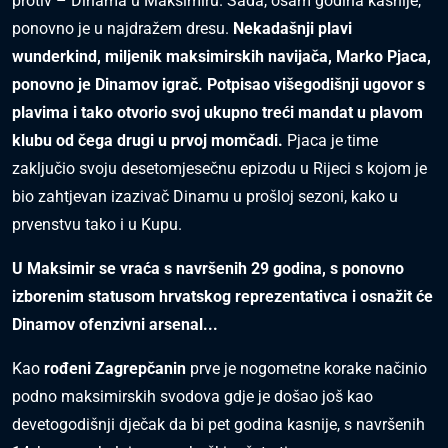
protiv – Dinama u Maksimiru. Sada, osam godina kasnije,
ponovno je u najdražem dresu.
Nekadašnji plavi
wunderkind, miljenik maksimirskih navijača, Marko Pjaca,
ponovno je Dinamov igrač. Potpisao višegodišnji ugovor s
plavima i tako otvorio svoj ukupno treći mandat u plavom
klubu od čega drugi u prvoj momčadi.
Pjaca je time
zaključio svoju desetomjesečnu epizodu u Rijeci s kojom je
bio zahtjevan izazivač Dinamu u prošloj sezoni, kako u
prvenstvu tako i u Kupu.
U Maksimir se vraća s navršenih 29 godina, s ponovno
izborenim statusom hrvatskog reprezentativca i osnažit će
Dinamov ofenzivni arsenal...
Kao
rođeni Zagrepčanin
prve je nogometne korake načinio
podno maksimirskih svodova gdje je došao još kao
devetogodišnji dječak da bi pet godina kasnije, s navršenih