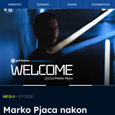
WEBSHOP
DINAMO+
DLAND
FOUNDATION
TOP_BAR.MembershipSuffix
—
3.7.2024
MEDIJI
Marko Pjaca nakon