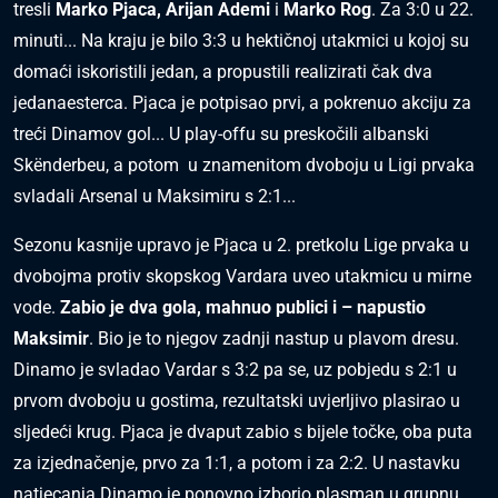
tresli
Marko Pjaca, Arijan Ademi
i
Marko Rog
. Za 3:0 u 22.
minuti... Na kraju je bilo 3:3 u hektičnoj utakmici u kojoj su
domaći iskoristili jedan, a propustili realizirati čak dva
jedanaesterca. Pjaca je potpisao prvi, a pokrenuo akciju za
treći Dinamov gol... U play-offu su preskočili albanski
Skënderbeu, a potom u znamenitom dvoboju u Ligi prvaka
svladali Arsenal u Maksimiru s 2:1...
Sezonu kasnije upravo je Pjaca u 2. pretkolu Lige prvaka u
dvobojma protiv skopskog Vardara uveo utakmicu u mirne
vode.
Zabio je dva gola, mahnuo publici i – napustio
Maksimir
. Bio je to njegov zadnji nastup u plavom dresu.
Dinamo je svladao Vardar s 3:2 pa se, uz pobjedu s 2:1 u
prvom dvoboju u gostima, rezultatski uvjerljivo plasirao u
sljedeći krug. Pjaca je dvaput zabio s bijele točke, oba puta
za izjednačenje, prvo za 1:1, a potom i za 2:2. U nastavku
natjecanja Dinamo je ponovno izborio plasman u grupnu