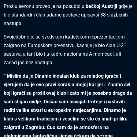
Prošlu sezonu proveo je na posudbi u
bečkoj Austriji
gdje je
bio standardni član udarne postave upisavši 38 službenih
nastupa.
Svojedobno je sa švedskom kadetskom reprezentacijom
zaigrao na Europskom prvenstvu, kasnije je bio član U-21
sastava, a lani bio i u kadru nacionalne A momčadi, ali
zasad još bez nastupa.
“ Mislim da je Dinamo idealan klub za mladog igrača i
vjerujem da je ovo pravi korak u mojoj karijeri. Znamo svi
koji igrači su prošli ovaj klub i zato mi je posebno drago da
sam stigao ovdje. Došao sam osvajati trofeje i nastaviti
raditi velike stvari u europskim natjecanjima. Dinamo je
klub s velikom tradicijom i veselim se što ću imati priliku
zaigrati u Zagrebu. Čuo sam da je atmosfera na
utakmicama fantastična i jedva čekam da sezona