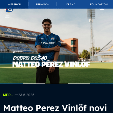
WEBSHOP
DINAMO+
DLAND
FOUNDATION
TOP_BAR.MembershipSuffix
—
23.6.2025
MEDIJI
Matteo Perez Vinlöf novi