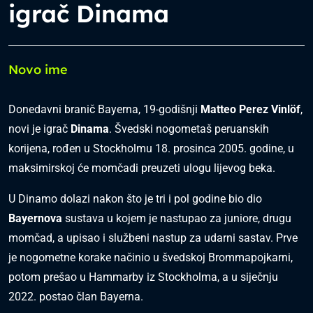
igrač Dinama
Novo ime
Donedavni branič Bayerna, 19-godišnji
Matteo Perez Vinlöf
,
novi je igrač
Dinama
. Švedski nogometaš peruanskih
korijena, rođen u Stockholmu 18. prosinca 2005. godine, u
maksimirskoj će momčadi preuzeti ulogu lijevog beka.
U Dinamo dolazi nakon što je tri i pol godine bio dio
Bayernova
sustava u kojem je nastupao za juniore, drugu
momčad, a upisao i službeni nastup za udarni sastav. Prve
je nogometne korake načinio u švedskoj Brommapojkarni,
potom prešao u Hammarby iz Stockholma, a u siječnju
2022. postao član Bayerna.