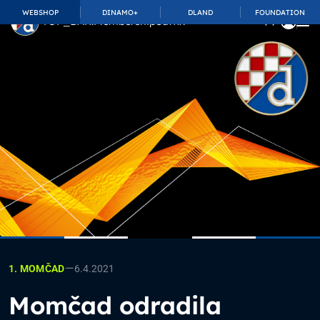
WEBSHOP
DINAMO+
DLAND
FOUNDATION
TOP_BAR.MembershipSuffix
—
6.4.2021
1. MOMČAD
Momčad odradila