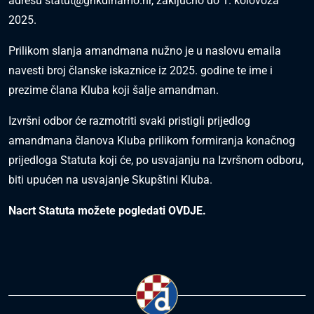
adresu
statut@gnkdinamo.hr
, zaključno do 1. kolovoza
2025.
Prilikom slanja amandmana nužno je u naslovu emaila
navesti broj članske iskaznice iz 2025. godine te ime i
prezime člana Kluba koji šalje amandman.
Izvršni odbor će razmotriti svaki pristigli prijedlog
amandmana članova Kluba prilikom formiranja konačnog
prijedloga Statuta koji će, po usvajanju na Izvršnom odboru,
biti upućen na usvajanje Skupštini Kluba.
Nacrt Statuta možete pogledati
OVDJE
.