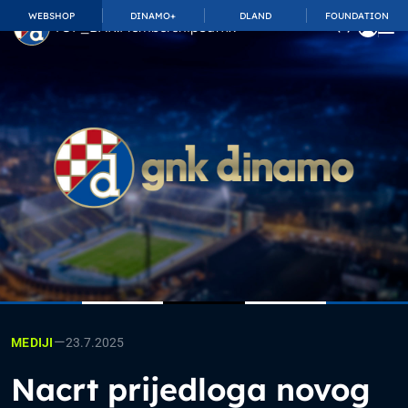
WEBSHOP
DINAMO+
DLAND
FOUNDATION
TOP_BAR.MembershipSuffix
—
23.7.2025
MEDIJI
Nacrt prijedloga novog