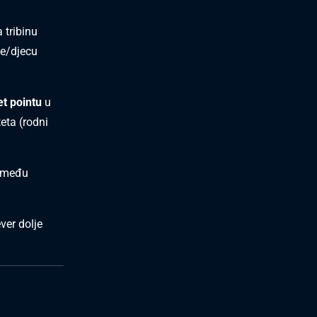
 tribinu
te/djecu
et pointu
u
ta (rodni
zmeđu
ever dolje