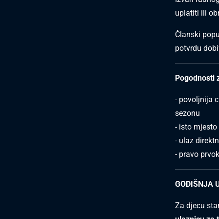
uplatiti ili
Članski popus
potvrdu dobi
Pogodnosti z
- povoljnija 
sezonu
- isto mjesto
- ulaz direk
- pravo prvo
GODIŠNJA U
Za djecu star