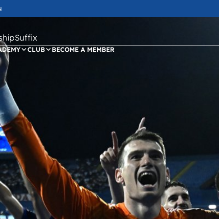
N
ipSuffix
ADEMY
CLUB
BECOME A MEMBER