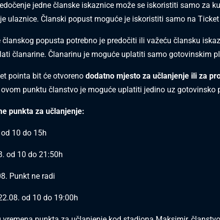
edočenje jedne članske iskaznice može se iskoristiti samo za k
je ulaznice. Članski popust moguće je iskoristiti samo na Ticket
 članskog popusta potrebno je predočiti ili važeću člansku iskazn
lati članarine. Članarinu je moguće uplatiti samo gotovinskim 
ket pointa bit će otvoreno
dodatno mjesto za učlanjenje ili za pr
 ovom punktu članstvo je moguće uplatiti jedino uz gotovinsko 
e punkta za učlanjenje:
 od 10 do 15h
8. od 10 do 21:50h
08. Punkt ne radi
22.08. od 10 do 19:00h
 vremena punkta za učlanjenje kod stadiona Maksimir, članstv