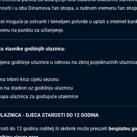
 obnoviti i u oba Dinamova fan shopa, u radnom vremenu fan sho
t moguće je ostvariti i temeljem potvrde o uplati s internet bank
venu na punktu za učlanjenje.
a vlasnike godišnjih ulaznica:
cijena godišnje ulaznice u odnosu na zbroj pojedinačnih ulaznica
 na tribini kroz cijelu sezonu
tno na stadion uz godišnju ulaznicu
kupa ulaznica za gostujuće utakmice
LAZNICA - DJECA STAROSTI DO 12 GODINA
osti do 12 godina roditelj ili skrbnik može preuzeti
besplatnu go