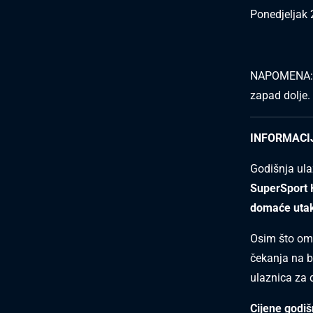
Ponedjeljak 
NAPOMENA: Ra
zapad dolje.
INFORMACIJ
Godišnja ula
SuperSport 
domaće utak
Osim što om
čekanja na bl
ulaznica za 
Cijene godiš