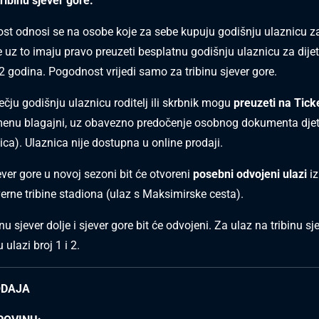
ribinu sjever gore.
t odnosi se na osobe koje za sebe kupuju godišnju ulaznicu za
te uz to imaju pravo preuzeti besplatnu godišnju ulaznicu za dije
12 godina. Pogodnost vrijedi samo za tribinu sjever gore.
ečju godišnju ulaznicu roditelj ili skrbnik mogu
preuzeti na Tick
enu blagajni, uz obavezno predočenje osobnog dokumenta djete
vnica). Ulaznica nije dostupna u online prodaji.
ever gore u novoj sezoni bit će otvoreni
posebni odvojeni ulazi
i
verne tribine stadiona (ulaz s Maksimirske cesta).
inu sjever dolje i sjever gore bit će odvojeni. Za ulaz na tribinu sj
 ulazi broj 1 i 2.
ODAJA