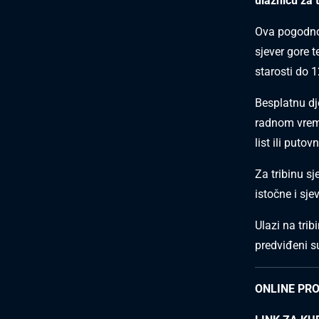
ulaznicu za t
Ova pogodnos
sjever gore 
starosti do 
Besplatnu dj
radnom vrem
list ili puto
Za tribinu sj
istočne i sje
Ulazi na trib
predviđeni su
ONLINE PR