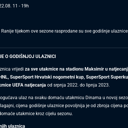
22.08. 11 - 19h
nije tijekom ove sezone rasprodane su sve godišnje ulaznice 
E O GODIŠNJOJ ULAZNICI
znica vrijedi
za sve utakmice na stadionu Maksimir u natjecan
HNL, SuperSport Hrvatski nogometni kup, SuperSport Superku
mice UEFA natjecanja
od srpnja 2022. do lipnja 2023.
ogućava ulaz na svaku domaću utakmicu Dinama u novoj sezo
agajni, cijena godišnje ulaznice povoljnija je od zbroja cijena 
domaće utakmice kroz cijelu sezonu.
njih ulaznica