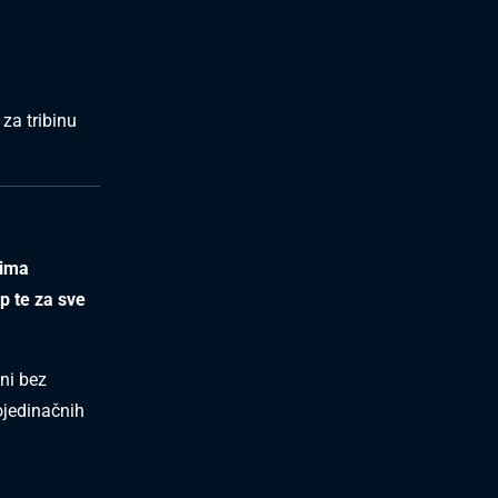
za tribinu
jima
p te za sve
ni bez
pojedinačnih