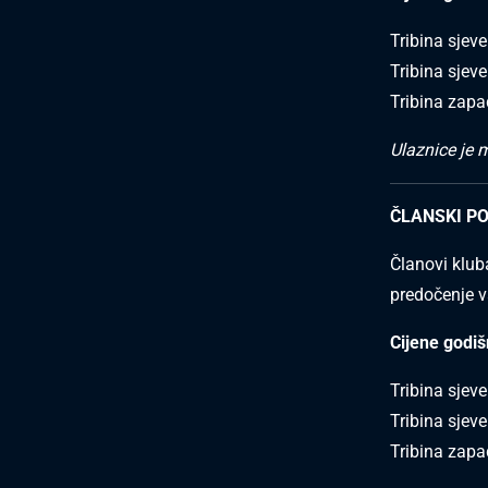
Tribina sjev
Tribina sjev
Tribina zap
Ulaznice je m
ČLANSKI P
Članovi kluba
predočenje va
Cijene godiš
Tribina sjev
Tribina sjev
Tribina zapa