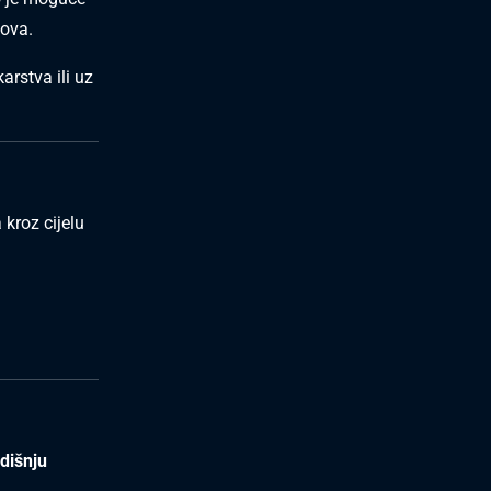
pova.
arstva ili uz
 kroz cijelu
dišnju