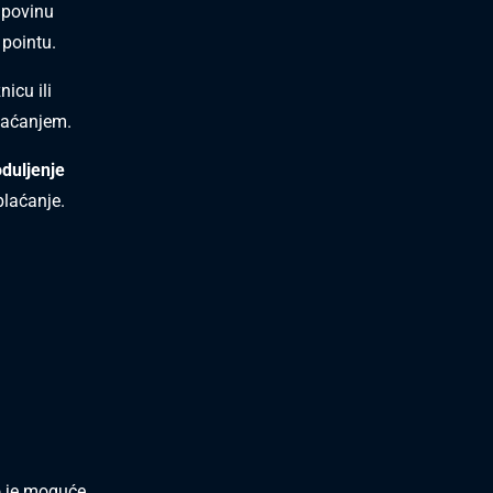
upovinu
 pointu.
icu ili
plaćanjem.
oduljenje
plaćanje.
o je moguće