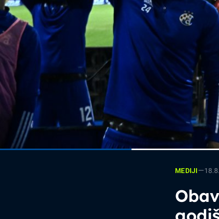
—
18.8
MEDIJI
Obavi
godiš