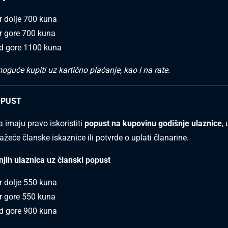
er dolje 700 kuna
er gore 700 kuna
ad gore 1100 kuna
oguće kupiti uz kartično plaćanje, kao i na rate.
OPUST
 imaju pravo iskoristiti
popust na kupovinu godišnje ulaznice
, 
žeće članske iskaznice ili potvrde o uplati članarine.
njih ulaznica uz članski popust
er dolje 550 kuna
er gore 550 kuna
d gore 900 kuna