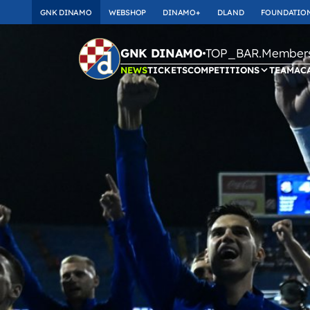
GNK DINAMO
WEBSHOP
DINAMO+
DLAND
FOUNDATIO
TOP_BAR.Membersh
GNK DINAMO
NEWS
TICKETS
COMPETITIONS
TEAM
AC