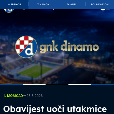
WEBSHOP
DINAMO+
DLAND
FOUNDATION
TOP_BAR.MembershipSuffix
—
28.8.2023
1. MOMČAD
Obavijest uoči utakmice