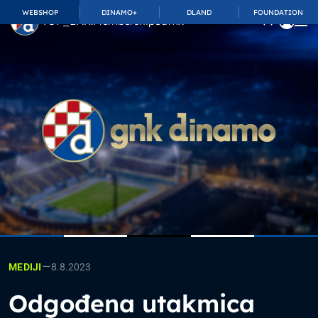
WEBSHOP
DINAMO+
DLAND
FOUNDATION
TOP_BAR.MembershipSuffix
—
8.8.2023
MEDIJI
Odgođena utakmica