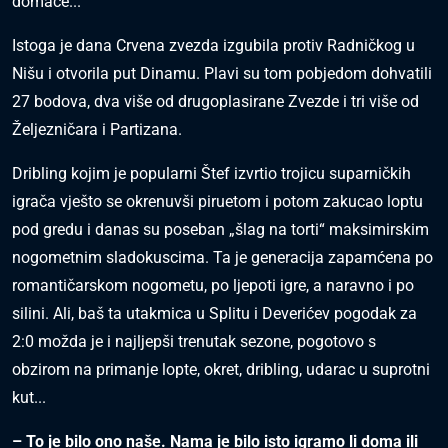
domaće...
Istoga je dana Crvena zvezda izgubila protiv Radničkog u
Nišu i otvorila put Dinamu. Plavi su tom pobjedom dohvatili
27 bodova, dva više od drugoplasirane Zvezde i tri više od
Željezničara i Partizana.
Dribling kojim je popularni Štef izvrtio trojicu suparničkih
igrača vješto se okrenuvši piruetom i potom zakucao loptu
pod gredu i danas su poseban „šlag na torti“ maksimirskim
nogometnim sladokuscima. Ta je generacija zapamćena po
romantičarskom nogometu, po ljepoti igre, a naravno i po
silini. Ali, baš ta utakmica u Splitu i Deverićev pogodak za
2:0 možda je i najljepši trenutak sezone, pogotovo s
obzirom na primanje lopte, okret, dribling, udarac u suprotni
kut...
– To je bilo ono naše. Nama je bilo isto igramo li doma ili