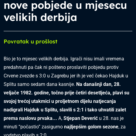
nove pobjede u mjesecu
velikih derbija
Povratak u prošlost
Bio je to mjesec velikih derbija. Igrači nisu imali vremena
predahnuti pa čak ni pošteno proslaviti pobjedu protiv
Crvene zvezde s 3:0 u Zagrebu jer ih je već čekao Hajduk u
Splitu samo sedam dana kasnije.
Na današnji dan, 28.
veljače 1982. godine, točno prije četiri desetljeća, plavi su
svojoj trećoj utakmici u proljetnom dijelu natjecanja
nadigrali Hajduk u
Splitu, slavili s
2:1 i tako uhvatili zalet
prema naslovu prvaka...
A,
Stjepan Deverić
u 28. nas je
minuti “počastio” zasigurno
najljepšim golom sezone
, za
vodstvo plavih s 2:0.