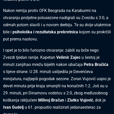
Nakon remija protiv OFK Beograda na Karaburmi na
otvaranju proljetne polusezone nadigrali su Zvezdu s 3:0, a
odmah potom slavili i u novom derbiju. Te su dvije utakmice
bile i
psihološka i rezultatska prekretnica
kojom su prokrčili
put prema naslovu.
I opet je to bilo furiozno otvaranje: zabili su brže nego
Zvezdi tjedan ranije. Kapetan
Velimir Zajec
u šestoj je
minuti zanjihao mrežu bijelih nakon ubačaja
Petra Bručića
s lijeve strane. U 28. minuti uslijedila je Deverićeva
minijatura, najljepši pogodak sezone. Zoran Vujović uspio je
devet minuta prije kraja smanjiti na konačnih 1:2. Još su u
29. minuti, pri Dinamovu vodstvu s 2:0, zbog međusobnog
koškanja isključeni
Milivoj Bračun
i
Zlatko Vujović
, dok je
Ivan Gudelj
u 61. propustio realizirati jedanaesterac za