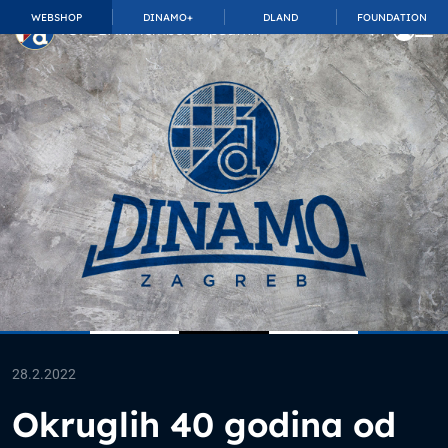
WEBSHOP
DINAMO+
DLAND
FOUNDATION
TOP_BAR.MembershipSuffix
28.2.2022
Okruglih 40 godina od