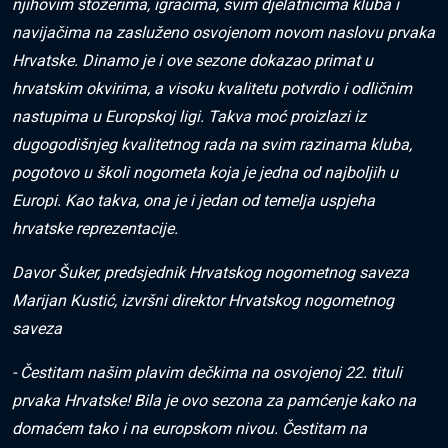
njihovim stožerima, igračima, svim djelatnicima kluba i
navijačima na zasluženo osvojenom novom naslovu prvaka
Hrvatske. Dinamo je i ove sezone dokazao primat u
hrvatskim okvirima, a visoku kvalitetu potvrdio i odličnim
nastupima u Europskoj ligi. Takva moć proizlazi iz
dugogodišnjeg kvalitetnog rada na svim razinama kluba,
pogotovo u školi nogometa koja je jedna od najboljih u
Europi. Kao takva, ona je i jedan od temelja uspjeha
hrvatske reprezentacije.
Davor Šuker, predsjednik Hrvatskog nogometnog saveza
Marijan Kustić, izvršni direktor Hrvatskog nogometnog
saveza
- Čestitam našim plavim dečkima na osvojenoj 22. tituli
prvaka Hrvatske! Bila je ovo sezona za pamćenje kako na
domaćem tako i na europskom nivou. Čestitam na