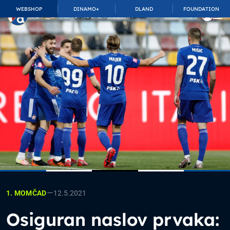
WEBSHOP
DINAMO+
DLAND
FOUNDATION
TOP_BAR.MembershipSuffix
—
12.5.2021
1. MOMČAD
Osiguran naslov prvaka: