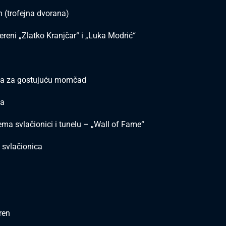
n (trofejna dvorana)
ereni „Zlatko Kranjčar“ i „Luka Modrić“
ica za gostujuću momčad
na
ema svlačionici i tunelu – „Wall of Fame“
 svlačionica
ren