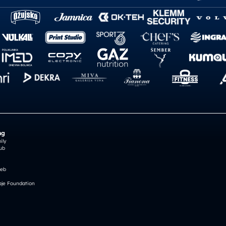
ng
ily
ub
reb
je Foundation