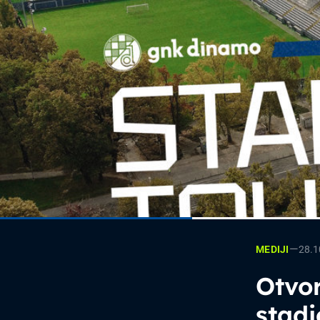
—
28.1
MEDIJI
Otvor
stad