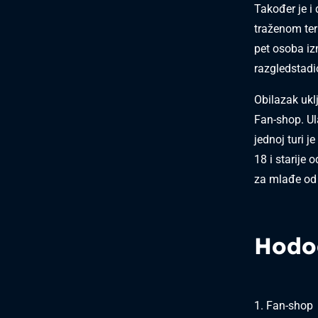
Također je i
traženom ter
pet osoba iz
razgledstad
Obilazak ukl
Fan-shop. Ul
jednoj turi 
18 i starije 
za mlađe od 
Hodo
1. Fan-shop