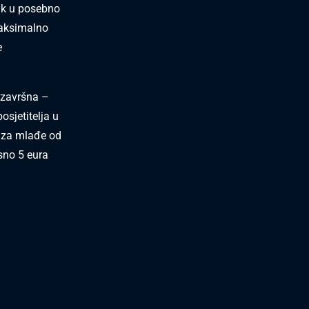
zak u posebno
maksimalno
e
o završna –
sjetitelja u
a za mlađe od
osno 5 eura