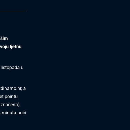
ašim
voju ljetnu
 listopada u
kdinamo.hr
, a
et pointu
aznačena).
5 minuta uoči