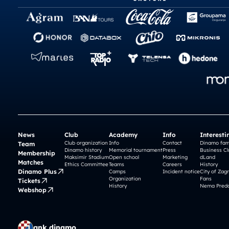
News
Club
Academy
Info
Interesti
Club organization
Info
Contact
Dinamo fam
Team
Dinamo history
Memorial tournament
Press
Business Cl
Membership
Maksimir Stadium
Open school
Marketing
dLand
Matches
Ethics Committee
Teams
Careers
History
Dinamo Plus
Camps
Incident notice
City of Zag
Organization
Fans
Tickets
History
Nema Preda
Webshop
gnk dinamo