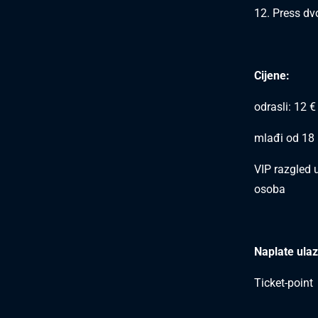
12. Press dv
Cijene:
odrasli: 12 €
mlađi od 18 i
VIP razgled 
osoba
Naplate ulaz
Ticket-point