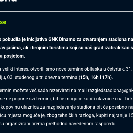
 se
es pobudila je inicijativa GNK Dinamo za otvaranjem stadiona n
vijačima, ali i brojnim turistima koji su naš grad izabrali kao s
za posjetom.
veliki interes, otvorili smo nove termine obilaska u četvrtak, 31.
lju, 03. studenog u tri dnevna termina (
15h, 16h i 17h
).
 termin možete već sada rezervirati na mail
razgledstadiona@gn
se ne popune svi termini, bit će moguće kupiti ulaznice i na Tick
 kupovinu ulaznica za razgledavanje stadiona bit će posebno n
licu mjesta moguće je, zbog tehničkih razloga, kupiti najranije 1
 su organizirani prema prethodno navedenom rasporedu.