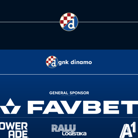
gnk dinamo
GENERAL SPONSOR