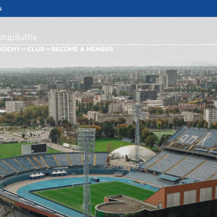
N
ipSuffix
ADEMY
CLUB
BECOME A MEMBER