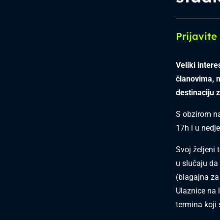
Prijavite
Veliki inter
članovima, na
destinaciju 
S obzirom na 
17h i u nedje
Svoj željeni
u slučaju da 
(blagajna za
Ulaznice na 
termina koji