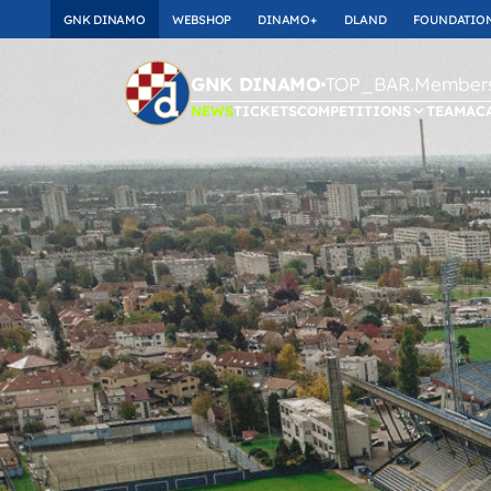
GNK DINAMO
WEBSHOP
DINAMO+
DLAND
FOUNDATIO
TOP_BAR.Membersh
GNK DINAMO
NEWS
TICKETS
COMPETITIONS
TEAM
AC