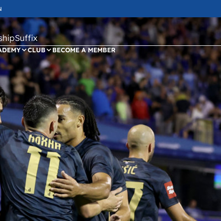
N
ipSuffix
ADEMY
CLUB
BECOME A MEMBER