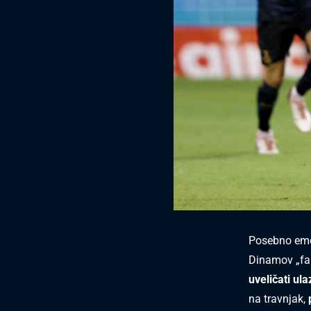
Posebno emot
Dinamov „fa
uveličati ul
na travnjak,