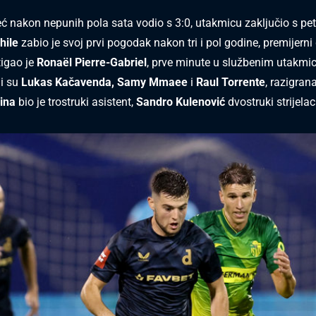
ć nakon nepunih pola sata vodio s 3:0, utakmicu zaključio s pe
hile
zabio je svoj prvi pogodak nakon tri i pol godine, premijerni
igao je
Ronaël Pierre-Gabriel
, prve minute u službenim utakm
li su
Lukas Kačavenda, Samy Mmaee
i
Raul Torrente
, razigran
ina
bio je trostruki asistent,
Sandro Kulenović
dvostruki strijelac.