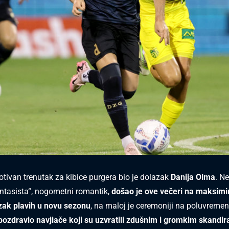
ivan trenutak za kibice purgera bio je dolazak
Danija Olma
. N
ntasista“, nogometni romantik,
došao je ove večeri na maksimir
azak plavih u novu sezonu
, na maloj je ceremoniji na poluvreme
pozdravio navjiače koji su uzvratili zdušnim i gromkim skandi