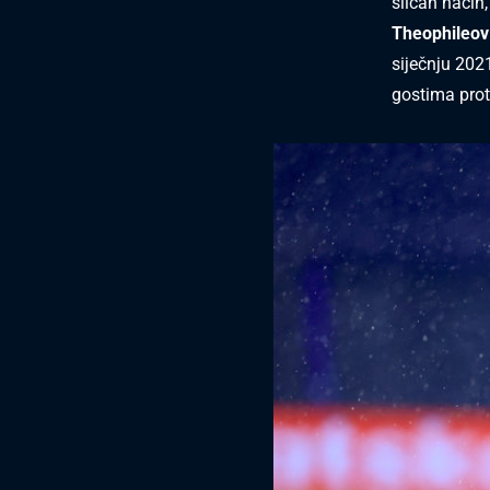
sličan način,
Theophileov
siječnju 202
gostima proti