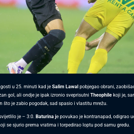
u gosti u 25. minuti kad je
Salim Lawal
pobjegao obrani, zaobišao
n gol, ali ondje je ipak izronio sveprisutni
Theophile
koji je, s
 što je zabio pogodak, sad spasio i vlastitu mrežu.
vijetlilo je – 3:0.
Baturina j
e povukao je kontranapad, odigrao 
koji se sjurio prema vratima i torpedirao loptu pod samu gredu.