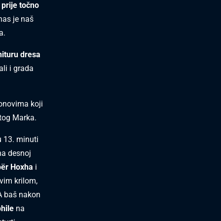
 prije točno
as je naš
a.
nituru dresa
li i grada
tonovima koji
etog Marka.
u 13. minuti
a desnoj
bër Hoxha
i
evim krilom,
 A baš nakon
hile
na