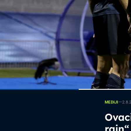
—
2.8.
MEDIJI
Ovaci
rain“