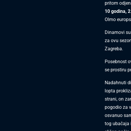
pritom odje
10 godina, 2
Olmo europsk
Dinamovi su
za ovu sezon
Zagreba.
Posebnost ovo
se prostiru p
Nadahnuti di
lopta prokli
strani, on z
pogodio za 
osvanuo sam 
tog ubačaja i