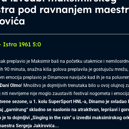
stra pod ravnanjem maest
ovića
 Istra 1961 5:0
ak preplavio je Maksimir baš na početku utakmice i nemilosrdn
vih 90 minuta, snažna kiša golova preplavila je gostujuću mrežu,
m emocija preplavio je Dinamove navijače kad ih je na poluvr
Dani Olmo
! Mnoštvo je dojmljivih trenutaka bilo u ovoj olujnoj 
j niti nevrijeme nije moglo zaustaviti festival nogometa i emocij
vene sezone, u 1. kolu SuperSport HNL-a, Dinamo je svladao I
vaj „garnirung“ skladno se naslonio na atraktivan, lepršavi i go
 je to dojmljivi „Singing in the rain“ u izvedbi maksimirskog o
aestra Sergeja Jakirovića...