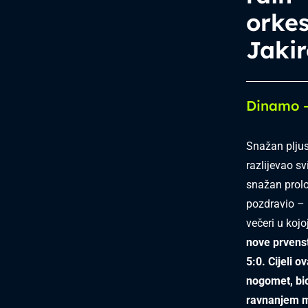
orke
Jakir
Dinamo –
Snažan pljus
razlijevao s
snažan prolo
pozdravio –
večeri u kojo
nove prvenst
5:0.
Cijeli o
nogomet, bio
ravnanjem m