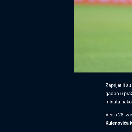
Zaprijetili s
gađao u praza
minuta nakon
Već u 28. zas
Kulenovića