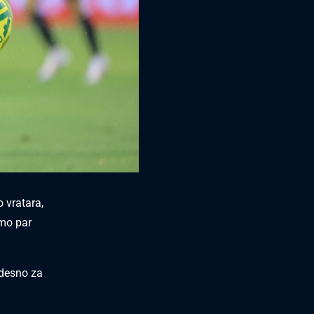
 vratara,
amo par
udesno za