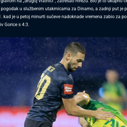
 glavom na „drugoj vratnici“, zatresao mrežu. Bio je to ukupno če
pogodak u službenim utakmicama za Dinamo, a zadnji put je p
1. kad je u petoj minurti sučeve nadoknade vremena zabio za p
v Gorice s 4:3.