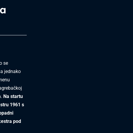
ra
o se
 a jednako
emenu
zagrebačkoj
a.
Na startu
stru 1961 s
ropadni
rkestra pod