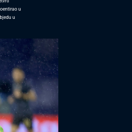
tvrti
oentirao u
objedu u