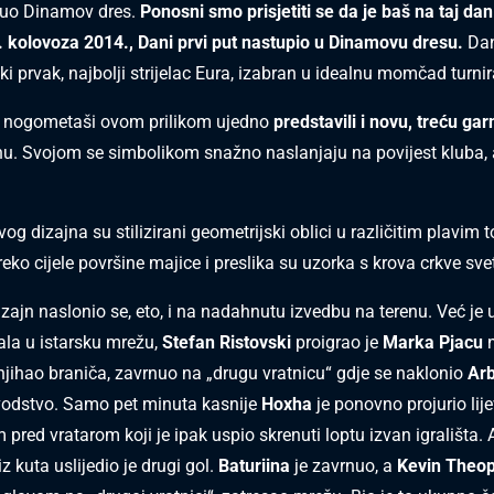
nuo Dinamov dres.
Ponos
ni s
mo pris
jetiti s
e da je baš na taj dan
. kolovoza 2014., Dani prvi put nas
tupio u Dinamovu dres
u.
Dan
i prvak, najbolji strijelac Eura, izabran u idealnu momčad turnir
 nogometaši ovom prilikom ujedno
predstavili i novu, treću gar
u. Svojom se simbolikom snažno naslanjaju na povijest kluba, a
g dizajna su stilizirani geometrijski oblici u različitim plavim 
reko cijele površine majice i preslika su uzorka s krova crkve sv
zajn naslonio se, eto, i na nadahnutu izvedbu na terenu. Već je 
zala u istarsku mrežu,
Stefan Ristovski
proigrao je
Marka Pjacu
n
anjihao braniča, zavrnuo na „drugu vratnicu“ gdje se naklonio
Ar
vodstvo. Samo pet minuta kasnije
Hoxha
je ponovno projurio lij
pred vratarom koji je ipak uspio skrenuti loptu izvan igrališta.
z kuta uslijedio je drugi gol.
Baturiina
je zavrnuo, a
Kevin Theop