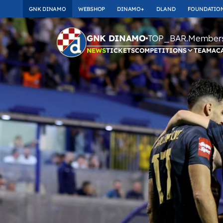
GNK DINAMO
WEBSHOP
DINAMO+
DLAND
FOUNDATIO
TOP_BAR.Membersh
GNK DINAMO
NEWS
TICKETS
COMPETITIONS
TEAM
AC