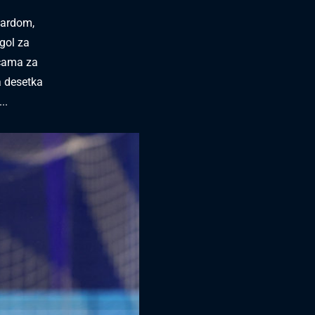
tardom,
 gol za
icama za
a desetka
..