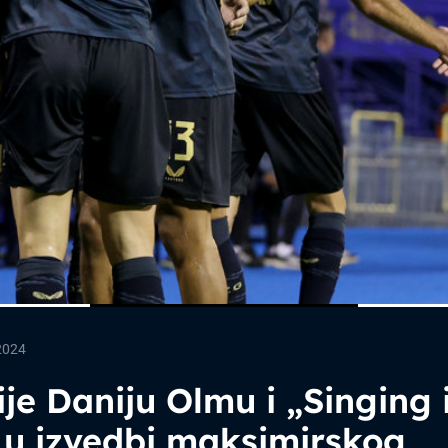
2024
je Daniju Olmu i „Singing 
 u izvedbi maksimirskog