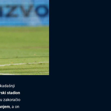
ekadašnji
ski stadion
nu zakoračio
ranjem
, a on