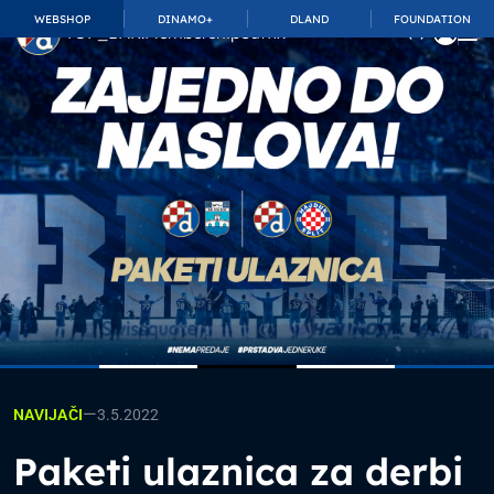
WEBSHOP
DINAMO+
DLAND
FOUNDATION
TOP_BAR.MembershipSuffix
—
3.5.2022
NAVIJAČI
Paketi ulaznica za derbi