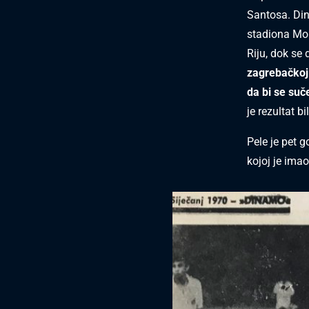
Santosa. Di
stadiona Mo
Riju, dok se
zagrebačkoj 
da bi se suče
je rezultat bil
Pele je pet 
kojoj je im