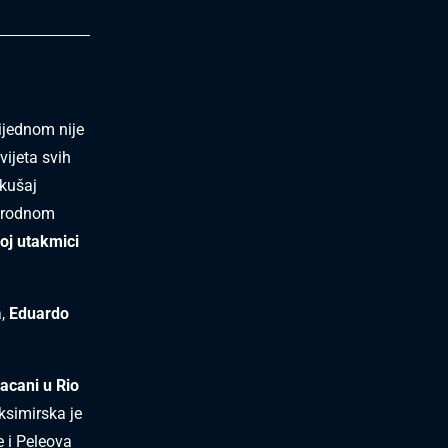
ijednom nije
vijeta svih
okušaj
arodnom
oj utakmici
a,
Eduardo
racani u
Rio
ksimirska je
 i Peleova