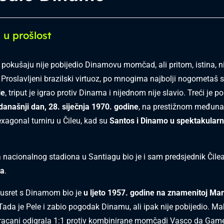
 u prošlost
m pokušaju nije pobijedio Dinamovu momčad, ali pritom, istina, n
 Proslavljeni brazilski virtuoz, po mnogima najbolji nogometaš s
le
, triput je igrao protiv Dinama i nijednom nije slavio. Treći je p
današnji dan, 28. siječnja 1970. godine
, na prestižnom međun
agonal turniru u Čileu, kad su
Santos i Dinamo u spektakularn
 nacionalnog stadiona u Santiagu bio je i sam predsjednik Čile
va
.
susret s Dinamom bio je
u ljeto 1957. godine na znamenitoj Ma
Tada je Pele i zabio pogodak Dinamu, ali ipak nije pobijedio. Ma
racani odigrala 1:1 protiv kombinirane momčadi Vasco da Game