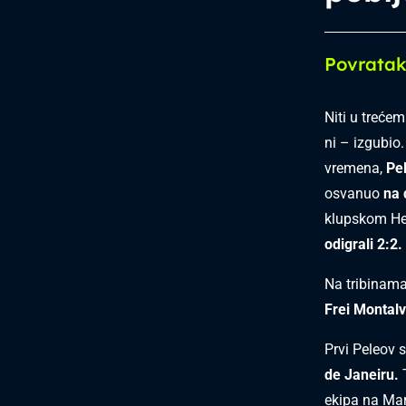
Povratak
Niti u treće
ni – izgubio.
vremena,
Pe
osvanuo
na 
klupskom Hex
odigrali 2:2.
Na tribinama
Frei Montal
Prvi Peleov 
de Janeiru.
ekipa na Ma