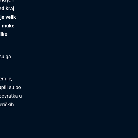
ed kraj
je velik
ta muke
liko
su ga
em je,
pili su po
 povratka u
eričkih