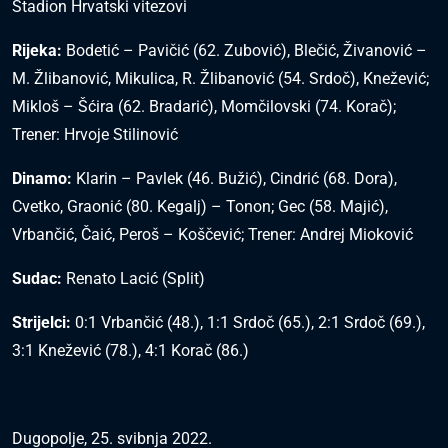
Stadion Hrvatski vitezovi
Rijeka:
Bodetić – Pavičić (62. Zubović), Blečić, Živanović –
M. Žlibanović, Mikulica, R. Žlibanović (54. Srdoč), Knežević;
Mikloš – Šćira (62. Bradarić), Momčilovski (74. Korač);
Trener: Hrvoje Stilinović
Dinamo:
Klarin – Pavlek (46. Bužić), Cindrić (68. Dora),
Cvetko, Graonić (80. Kegalj) – Tonon; Gec (58. Majić),
Vrbančić, Čaić, Peroš – Koščević; Trener: Andrej Mioković
Sudac:
Renato Lacić (Split)
Strijelci:
0:1 Vrbančić (48.), 1:1 Srdoč (65.), 2:1 Srdoč (69.),
3:1 Knežević (78.), 4:1 Korač (86.)
Dugopolje, 25. svibnja 2022.