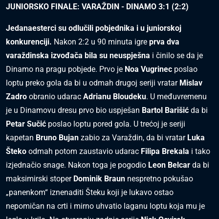
JUNIORSKO FINALE: VARAŽDIN - DINAMO 3:1 (2:2)
Jedanaesterci su odlučili pobjednika i u juniorskoj
konkurenciji.
Nakon 2:2 u 90 minuta igre
prva dva
varaždinska izvođača bila su neuspješna
i činilo se da je
Dinamo na pragu pobjede. Prvo je
Noa Vugrinec
poslao
loptu preko gola da bi u odmah drugoj seriji vratar
Mislav
Zadro
obranio udarac
Adrianu Bloudeku
. U međuvremenu
je u Dinamovu dresu prvo bio uspješan
Bartol Barišić
da bi
Petar Sučić
poslao loptu pored gola. U trećoj je seriji
kapetan
Bruno Bujan
zabio za Varaždin, da bi vratar
Luka
Šteko
odmah potom zaustavio udarac
Filipa Brekala
i tako
izjednačio snage. Nakon toga je pogodio
Leon Belcar
da bi
maksimirski stoper
Dominik Braun
nespretno pokušao
„panenkom“ iznenaditi Šteku koji je lukavo ostao
nepomičan na crti i mirno uhvatio laganu loptu koja mu je