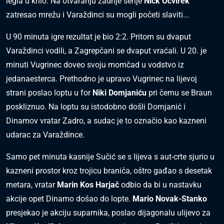
legla u krilo. Na otvaranju zadnje serije
Nick Ocvirek
zatresao mrežu i Varaždinci su mogli početi slaviti...
U 90 minuta igre rezultat je bio 2:2. Pritom su dvaput
Varaždinci vodili, a Zagrepčani se dvaput vraćali. U 20. je
minuti Vugrinec doveo svoju momčad u vodstvo iz
jedanaesterca. Prethodno je upravo Vugrinec na lijevoj
strani poslao loptu u for
Niki Domjaniću
pri čemu se Braun
poskliznuo. Na loptu su istodobno došli Domjanić i
Dinamov vratar Zadro, a sudac je to označio kao kazneni
udarac za Varaždince.
Samo pet minuta kasnije Sučić se s lijeva s aut-crte sjurio u
kazneni prostor kroz trojicu braniča, oštro gađao s desetak
metara, vratar
Marin Kos Harjač
odbio da bi u nastavku
akcije opet Dinamo došao do lopte.
Mario Novak-Stanko
presjekao je akciju suparnika, poslao dijagonalu ulijevo za