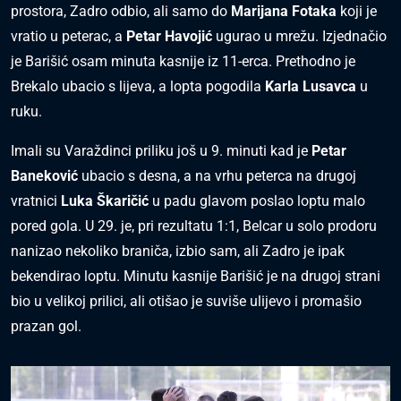
prostora, Zadro odbio, ali samo do
Marijana Fotaka
koji je
vratio u peterac, a
Petar Havojić
ugurao u mrežu. Izjednačio
je Barišić osam minuta kasnije iz 11-erca. Prethodno je
Brekalo ubacio s lijeva, a lopta pogodila
Karla Lusavca
u
ruku.
Imali su Varaždinci priliku još u 9. minuti kad je
Petar
Baneković
ubacio s desna, a na vrhu peterca na drugoj
vratnici
Luka Škaričić
u padu glavom poslao loptu malo
pored gola. U 29. je, pri rezultatu 1:1, Belcar u solo prodoru
nanizao nekoliko braniča, izbio sam, ali Zadro je ipak
bekendirao loptu. Minutu kasnije Barišić je na drugoj strani
bio u velikoj prilici, ali otišao je suviše ulijevo i promašio
prazan gol.