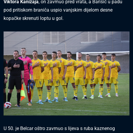
Viktora Kanižaja
, on zavrnuo pred vrata, a Barišić u padu
pod pritiskom braniča uspio vanjskim dijelom desne
kopačke skrenuti loptu u gol.
U 50. je Belcar oštro zavrnuo s lijeva s ruba kaznenog