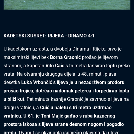
KADETSKI SUSRET: RIJEKA - DINAMO 4:1
U kadetskom uzrastu, u dvoboju Dinama i Rijeke, prvo je
maksimirski lijevi bek
Borna Graonić
prošao je lijevom
stranom, a kapetan
Vito Čaić
s tri metra lansirao loptu preko
vrata. Na otvaranju drugoga dijela, u 48. minuti, plava
desetka
Luka Vrbančić s lijeva je u nezadrživom prodoru
prošao trojicu, dotrčao nadomak peterca i torpedirao loptu
u bliži kut
. Pet minuta kasnije Graonić je zavrnuo s lijeva na
drugu vratnicu, a
Čuić u naletu s tri metra uzdrmao
vratnicu
.
U 61. je Toni Majić gađao s ruba kaznenog
prostora iskosa s lijeve strane desnom nogom i pogodio
gredu.
Dvaput se okvir gola ispriječio plavima da ulove