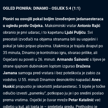
OGLED PIONIRA: DINAMO - OSIJEK 5:4 (1:1)
Pioniri su osvojili pokal boljim izvođenjem jedanaesteraca
u ogledu protiv Osijeka.
Maksimirski vratar
Antonio Rajić
obranio je prvi udarac, i to kapetanu
Ljubi Puljiću
. Svi
preostali izvođači na objema stranama bili su uspješni i
pokal je tako pripao plavima. Utakmica je trajala dvaput po
35 minuta, Dinamo je kontrolirao igru, stvarao prilike, ali
Osječani su poveli u 26. minuti.
Armando Šainović
s lijeve je
strane sjajnom dubinskom loptom izgurao
Dražena
Jamana
samoga pred vratara i bez poteškoća je zabio za
vodstvo. U 55. minuti Dinamov desnokrilni napadač
Anes
Huskić
propustio je iskoristiti jedanaesterac. S bijele je točke
odlučio izvesti „panenku“, potkopao ju je i po sredini poslao
prema vratima. Osječki je čuvar mreže
Petar Katalinić
već
odletio u kut, ali lopta je – preletjela gredu. Prethodno je