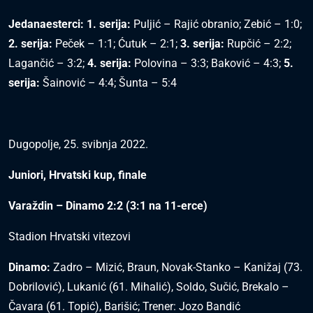
Jedanaesterci:
1. serija:
Puljić – Rajić obranio; Zebić – 1:0;
2. serija:
Peček – 1:1; Ćutuk – 2:1;
3. serija:
Rupčić – 2:2;
Lagančić – 3:2;
4. serija:
Polovina – 3:3; Baković – 4:3;
5.
serija:
Šainović – 4:4; Šunta – 5:4
Dugopolje, 25. svibnja 2022.
Juniori, Hrvatski kup, finale
Varaždin – Dinamo 2:2 (3:1 na 11-erce)
Stadion Hrvatski vitezovi
Dinamo:
Zadro – Mizić, Braun, Novak-Stanko – Kanižaj (73.
Dobrilović), Lukanić (61. Mihalić), Soldo, Sučić, Brekalo –
Čavara (61. Topić), Barišić; Trener: Jozo Bandić