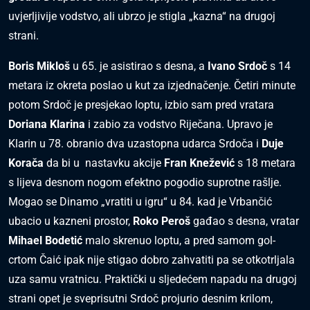
uvjerljivije vodstvo, ali ubrzo je stigla „kazna“ na drugoj
strani.
Boris Mikloš
u 65. je asistirao s desna, a
Ivano Srdoč
s 14
metara iz okreta poslao u kut za izjednačenje. Četiri minute
potom Srdoč je presjekao loptu, izbio sam pred vratara
Doriana Klarina
i zabio za vodstvo Riječana. Upravo je
Klarin u 78. obranio dva uzastopna udarca Srdoča i
Duje
Korača
da bi u nastavku akcije
Fran Knežević
s 18 metara
s lijeva desnom nogom efektno pogodio suprotne rašlje.
Mogao se Dinamo „vratiti u igru“ u 84. kad je Vrbančić
ubacio u kazneni prostor,
Roko Peroš
gađao s desna, vratar
Mihael Bodetić
malo skrenuo loptu, a pred samom gol-
crtom Čaić ipak nije stigao dobro zahvatiti pa se otkotrljala
uza samu vratnicu. Praktički u sljedećem napadu na drugoj
strani opet je sveprisutni Srdoč projurio desnim krilom,