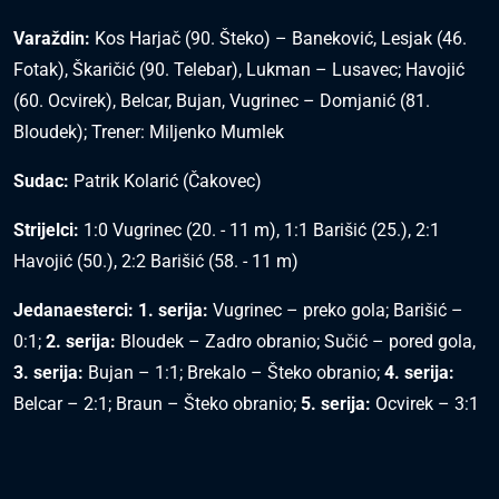
Varaždin:
Kos Harjač (90. Šteko) – Baneković, Lesjak (46.
Fotak), Škaričić (90. Telebar), Lukman – Lusavec; Havojić
(60. Ocvirek), Belcar, Bujan, Vugrinec – Domjanić (81.
Bloudek); Trener: Miljenko Mumlek
Sudac:
Patrik Kolarić (Čakovec)
Strijelci:
1:0 Vugrinec (20. - 11 m), 1:1 Barišić (25.), 2:1
Havojić (50.), 2:2 Barišić (58. - 11 m)
Jedanaesterci: 1. serija:
Vugrinec – preko gola; Barišić –
0:1;
2. serija:
Bloudek – Zadro obranio; Sučić – pored gola,
3. serija:
Bujan – 1:1; Brekalo – Šteko obranio;
4. serija:
Belcar – 2:1; Braun – Šteko obranio;
5. serija:
Ocvirek – 3:1