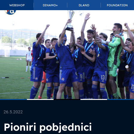
WEBSHOP
DINAMO+
DLAND
FOUNDATION
TOP_BAR.MembershipSuffix
26.5.2022
Pioniri pobjednici