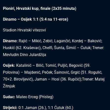
Pioniri, Hrvatski kup, finale (2x35 minuta)
Dinamo – Osijek 1:1 (5:4 na 11-erce)
Stadion Hrvatski vitezovi
Dinamo:
Rajić – Mikić, Zebić, Lagančić, Kordej – Baković;
Huskić (62. Kraševac), Chelfi, Šunta, Šimić – Ćutuk; Trener:
Mevludin Dino Julardžija
Osijek:
Katalinić – Bilić, Tomić, Puljić, Begović (59.
Polovina) – Majdenić, Peček; Šainović, Grgić (51. Rogulić,
70+2. Birovljević), Jaman – Hosi (36. Rupčić);Trener: Matej
Žitnjak
Sudac:
Mateo Erceg (Pristeg)
Strijelci:
0:1 Jaman (26.), 1:1 Ćutuk (60.)