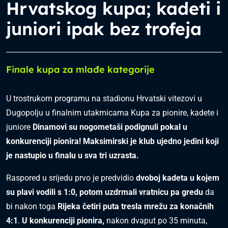
Hrvatskog kupa; kadeti i
juniori ipak bez trofeja
Finale kupa za mlađe kategorije
U trostrukom programu na stadionu Hrvatski vitezovi u
Dugopolju u finalnim utakmicama Kupa za pionire, kadete i
juniore
Dinamovi su nogometaši podignuli pokal u
konkurenciji pionira!
Maksimirski je klub ujedno jedini koji
je nastupio u finalu u sva tri uzrasta.
Raspored u srijedu prvo je predvidio
dvoboj kadeta u kojem
su plavi vodili s 1:0, potom uzdrmali vratnicu pa gredu
da
bi nakon toga
Rijeka četiri puta tresla mrežu za konačnih
4:1
.
U konkurenciji pionira,
nakon dvaput po 35 minuta,