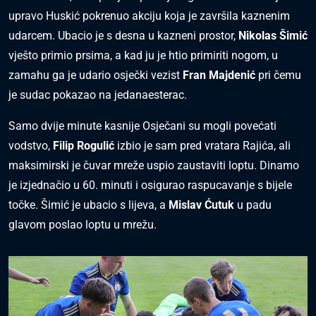
upravo Huskić pokrenuo akciju koja je završila kaznenim
udarcem. Ubacio je s desna u kazneni prostor,
Nikolas Šimić
vješto primio prsima, a kad ju je htio primiriti nogom, u
zamahu ga je udario osječki vezist
Fran Majdenić
pri čemu
je sudac pokazao na jedanaesterac.
Samo dvije minute kasnije Osječani su mogli povećati
vodstvo,
Filip Rogulić
izbio je sam pred vratara Rajića, ali
maksimirski je čuvar mreže uspio zaustaviti loptu. Dinamo
je izjednačio u 60. minuti i osigurao raspucavanje s bijele
točke. Šimić je ubacio s lijeva, a
Mislav Ćutuk
u padu
glavom poslao loptu u mrežu.