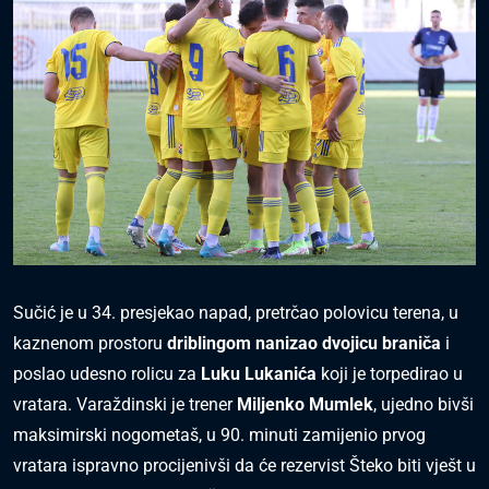
Sučić je u 34. presjekao napad, pretrčao polovicu terena, u
kaznenom prostoru
driblingom nanizao dvojicu braniča
i
poslao udesno rolicu za
Luku Lukanića
koji je torpedirao u
vratara. Varaždinski je trener
Miljenko Mumlek
, ujedno bivši
maksimirski nogometaš, u 90. minuti zamijenio prvog
vratara ispravno procijenivši da će rezervist Šteko biti vješt u