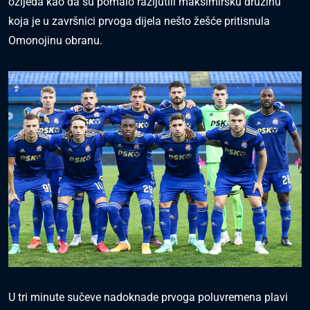
ozljeda kao da su pomalo razljutili maksimirsku družinu
koja je u završnici prvoga dijela nešto žešće pritisnula
Omonojinu obranu.
U tri minute sučeve nadoknade prvoga poluvremena plavi