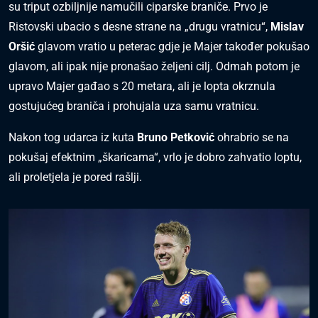
su triput ozbiljnije namučili ciparske braniče. Prvo je
Ristovski ubacio s desne strane na „drugu vratnicu“,
Mislav
Oršić
glavom vratio u peterac gdje je Majer također pokušao
glavom, ali ipak nije pronašao željeni cilj. Odmah potom je
upravo Majer gađao s 20 metara, ali je lopta okrznula
gostujućeg braniča i prohujala uza samu vratnicu.
Nakon tog udarca iz kuta
Bruno Petković
ohrabrio se na
pokušaj efektnim „škaricama“, vrlo je dobro zahvatio loptu,
ali proletjela je pored rašlji.