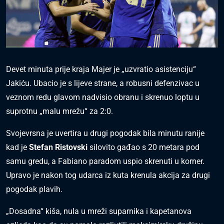
Devet minuta prije kraja Majer je „uzvratio asistenciju“
Jakiću. Ubacio je s lijeve strane, a robusni defenzivac u
veznom redu glavom nadvisio obranu i skrenuo loptu u
suprotnu „malu mrežu“ za 2:0.
Svojevrsna je uvertira u drugi pogodak bila minutu ranije
kad je
Stefan Ristovski
silovito gađao s 20 metara pod
samu gredu, a Fabiano paradom uspio skrenuti u korner.
Upravo je nakon tog udarca iz kuta krenula akcija za drugi
pogodak plavih.
„Dosadna“ kiša, nula u mreži suparnika i kapetanova