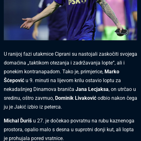
U ranijoj fazi utakmice Ciprani su nastojali zaskočiti svojega
domaćina „taktikom otezanja i zadržavanja lopte“, ali i
ponekim kontranapadom. Tako je, primjerice,
Marko
Šćepović
u 9. minuti na lijevom krilu ostavio loptu za
nekadašnjeg Dinamova braniča
Jana Lecjaksa
, on utrčao u
sredinu, oštro zavrnuo,
Dominik Livaković
odbio nakon čega
ju je Jakić izbio iz peterca.
Michal Ďuriš
u 27. je dočekao povratnu na rubu kaznenoga
prostora, opalio malo s desna u suprotni donji kut, ali lopta
je prohujala pored vratnice.