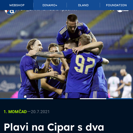
WEBSHOP
DINAMO+
DLAND
FOUNDATION
TOP_BAR.MembershipSuffix
—
20.7.2021
1. MOMČAD
Plavi na Cipar s dva