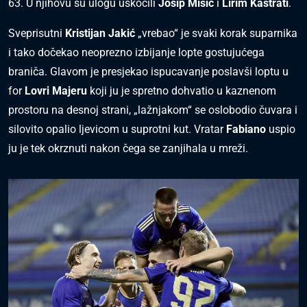
63. U njihovu su ulogu uskočili
Josip Mišić
i
Lirim Kastrati
.
Sveprisutni
Kristijan Jakić
„vrebao“ je svaki korak suparnika
i tako dočekao neoprezno izbijanje lopte gostujućega
braniča. Glavom je presjekao ispucavanje poslavši loptu u
for
Lovri Majeru
koji ju je spretno dohvatio u kaznenom
prostoru na desnoj strani, „lažnjakom“ se oslobodio čuvara i
silovito opalio ljevicom u suprotni kut. Vratar
Fabiano
uspio
ju je tek okrznuti nakon čega se zanjihala u mreži.