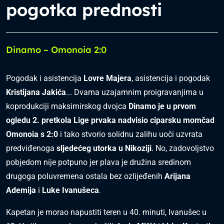
pogotka prednosti
Dinamo – Omonoia 2:0
Pogodak i asistencija
Lovre Majera
, asistencija i pogodak
Kristijana Jakića
... Dvama uzajamnim proigravanjima u
koprodukciji maksimirskog dvojca
Dinamo je u prvom
ogledu 2. pretkola Lige prvaka nadvisio ciparsku momčad
Omonoia s 2:0
i tako stvorio solidnu zalihu uoči uzvrata
predviđenoga
sljedećeg utorka u Nikoziji
. No, zadovoljstvo
pobjedom nije potpuno jer plava je družina sredinom
drugoga poluvremena ostala bez ozlijeđenih
Arijana
Ademija
i
Luke Ivanušeca
.
Kapetan je morao napustiti teren u 40. minuti, Ivanušec u