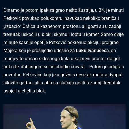
Dinamo je potom ipak zaigrao nešto žustrije, u 34. je minuti
Petković povukao polukontru, navukao nekoliko braniča i
„izbacio“ Oršića u kaznenom prostoru, ali gosti su u zadnji
trenutak uskočili u blok i skrenuli loptu u korner. Samo dvije
minute kasnije opet je Petković pokrenuo akciju, proigrao
Majera koji je proslijedio udesno za
Luku Ivanušeca
, on
munjevito utrčao s desnoga krila u kazneni prostor do gol-
aut crte, driblingom se oslobodio čuvara... Pritom je odigrao
povratnu Petkoviću koji je u gužvi s desetak metara dvaput
silovito gađao, ali u oba su slučaja gosti u zadnji trenutak
uspjeli uletjeti u blok.